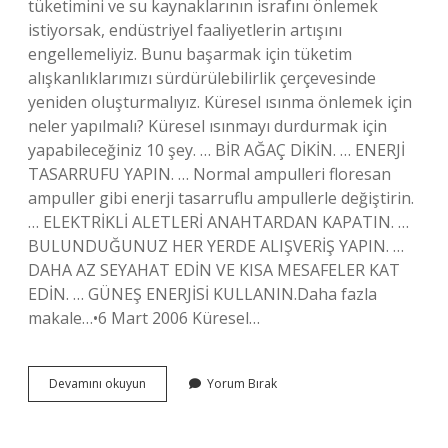
tüketimini ve su kaynaklarının israfını önlemek
istiyorsak, endüstriyel faaliyetlerin artışını
engellemeliyiz. Bunu başarmak için tüketim
alışkanlıklarımızı sürdürülebilirlik çerçevesinde
yeniden oluşturmalıyız. Küresel ısınma önlemek için
neler yapılmalı? Küresel ısınmayı durdurmak için
yapabileceğiniz 10 şey. … BİR AĞAÇ DİKİN. … ENERJİ
TASARRUFU YAPIN. … Normal ampulleri floresan
ampuller gibi enerji tasarruflu ampullerle değiştirin.
… ELEKTRİKLİ ALETLERİ ANAHTARDAN KAPATIN. …
BULUNDUĞUNUZ HER YERDE ALIŞVERİŞ YAPIN. …
DAHA AZ SEYAHAT EDİN VE KISA MESAFELER KAT
EDİN. … GÜNEŞ ENERJİSİ KULLANIN.Daha fazla
makale…•6 Mart 2006 Küresel…
Küresel
Devamını okuyun
Yorum Bırak
Iklim
Değişimi
Nasıl