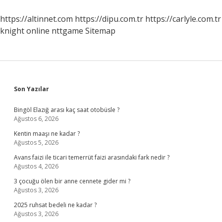
Önlenir
https://altinnet.com
https://dipu.com.tr
https://carlyle.com.tr
knight online
nttgame
Sitemap
Sidebar
Son Yazılar
Bingöl Elazığ arası kaç saat otobüsle ?
Ağustos 6, 2026
Kentin maaşı ne kadar ?
Ağustos 5, 2026
Avans faizi ile ticari temerrüt faizi arasındaki fark nedir ?
Ağustos 4, 2026
3 çocuğu ölen bir anne cennete gider mi ?
Ağustos 3, 2026
2025 ruhsat bedeli ne kadar ?
Ağustos 3, 2026