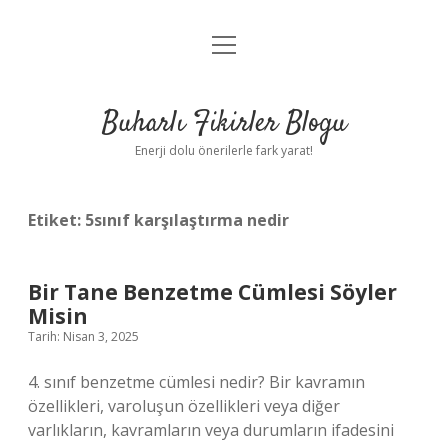
menüyü
Anasayfa
aç
Gizlilik Politikası
Buharlı Fikirler Blogu
Yasal Uyarı
Enerji dolu önerilerle fark yarat!
Hakkımızda
Etiket:
5sınıf karşılaştırma nedir
Bir Tane Benzetme Cümlesi Söyler
Misin
Tarih: Nisan 3, 2025
4. sınıf benzetme cümlesi nedir? Bir kavramın
özellikleri, varoluşun özellikleri veya diğer
varlıkların, kavramların veya durumların ifadesini