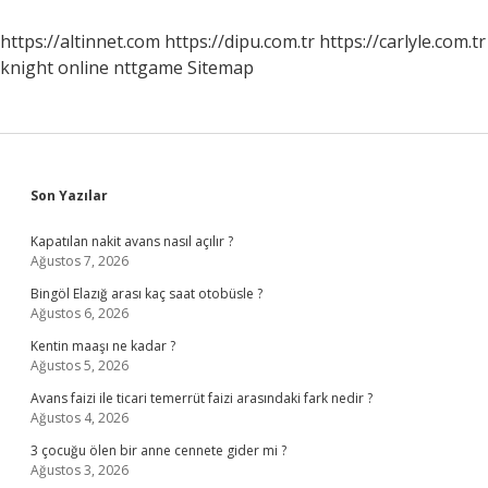
Söyler
Misin
https://altinnet.com
https://dipu.com.tr
https://carlyle.com.tr
knight online
nttgame
Sitemap
Sidebar
Son Yazılar
Kapatılan nakit avans nasıl açılır ?
Ağustos 7, 2026
Bingöl Elazığ arası kaç saat otobüsle ?
Ağustos 6, 2026
Kentin maaşı ne kadar ?
Ağustos 5, 2026
Avans faizi ile ticari temerrüt faizi arasındaki fark nedir ?
Ağustos 4, 2026
3 çocuğu ölen bir anne cennete gider mi ?
Ağustos 3, 2026