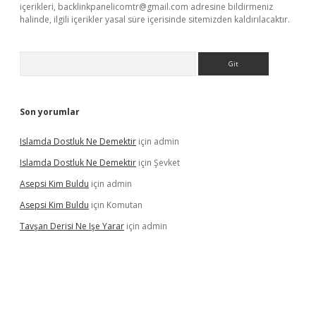
içerikleri,
backlinkpanelicomtr@gmail.com
adresine bildirmeniz
halinde, ilgili içerikler yasal süre içerisinde sitemizden kaldırılacaktır.
Arama
Son yorumlar
Islamda Dostluk Ne Demektir
için
admin
Islamda Dostluk Ne Demektir
için
Şevket
Asepsi Kim Buldu
için
admin
Asepsi Kim Buldu
için
Komutan
Tavşan Derisi Ne Işe Yarar
için
admin