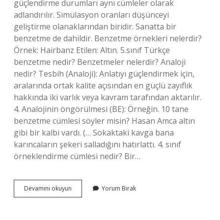
güçlendirme durumları aynı cümleler olarak
adlandırılır. Simülasyon oranları düşünceyi
geliştirme olanaklarından biridir. Sanatta bir
benzetme de dahildir. Benzetme örnekleri nelerdir?
Örnek: Hairbanz Etilen: Altın. 5.sınıf Türkçe
benzetme nedir? Benzetmeler nelerdir? Analoji
nedir? Tesbih (Analoji): Anlatıyı güçlendirmek için,
aralarında ortak kalite açısından en güçlü zayıflık
hakkında iki varlık veya kavram tarafından aktarılır.
4. Analojinin öngörülmesi (BE): Örneğin. 10 tane
benzetme cümlesi söyler misin? Hasan Amca altın
gibi bir kalbi vardı. (… Sokaktaki kavga bana
karıncaların şekeri salladığını hatırlattı. 4. sınıf
örneklendirme cümlesi nedir? Bir…
Bir
Devamını okuyun
Yorum Bırak
Tane
Benzetme
Cümlesi