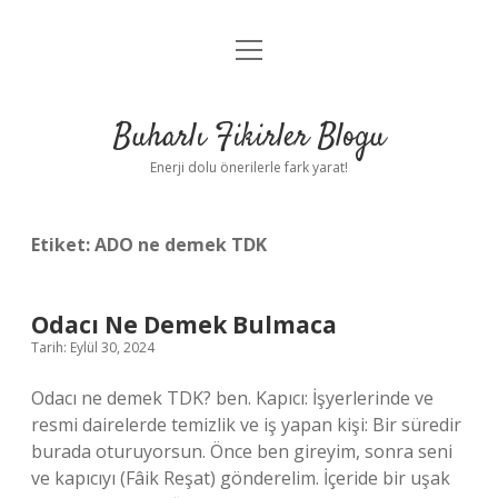
menüyü
Anasayfa
aç
Gizlilik Politikası
Buharlı Fikirler Blogu
Yasal Uyarı
Enerji dolu önerilerle fark yarat!
Hakkımızda
Etiket:
ADO ne demek TDK
Odacı Ne Demek Bulmaca
Tarih: Eylül 30, 2024
Odacı ne demek TDK? ben. Kapıcı: İşyerlerinde ve
resmi dairelerde temizlik ve iş yapan kişi: Bir süredir
burada oturuyorsun. Önce ben gireyim, sonra seni
ve kapıcıyı (Fâik Reşat) gönderelim. İçeride bir uşak