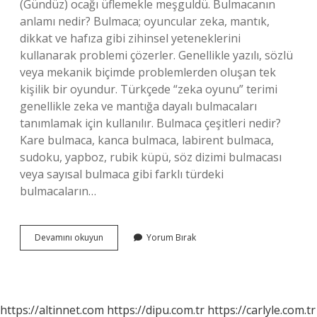
(Gündüz) ocağı üflemekle meşguldü. Bulmacanın
anlamı nedir? Bulmaca; oyuncular zeka, mantık,
dikkat ve hafıza gibi zihinsel yeteneklerini
kullanarak problemi çözerler. Genellikle yazılı, sözlü
veya mekanik biçimde problemlerden oluşan tek
kişilik bir oyundur. Türkçede “zeka oyunu” terimi
genellikle zeka ve mantığa dayalı bulmacaları
tanımlamak için kullanılır. Bulmaca çeşitleri nedir?
Kare bulmaca, kanca bulmaca, labirent bulmaca,
sudoku, yapboz, rubik küpü, söz dizimi bulmacası
veya sayısal bulmaca gibi farklı türdeki
bulmacaların…
Odacı
Devamını okuyun
Yorum Bırak
Ne
Demek
Bulmaca
https://altinnet.com
https://dipu.com.tr
https://carlyle.com.tr