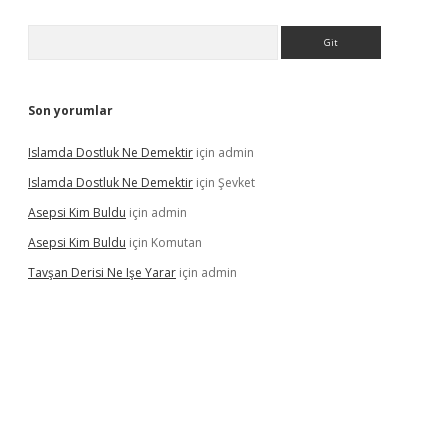
Arama
Son yorumlar
Islamda Dostluk Ne Demektir
için
admin
Islamda Dostluk Ne Demektir
için
Şevket
Asepsi Kim Buldu
için
admin
Asepsi Kim Buldu
için
Komutan
Tavşan Derisi Ne Işe Yarar
için
admin
gir.net