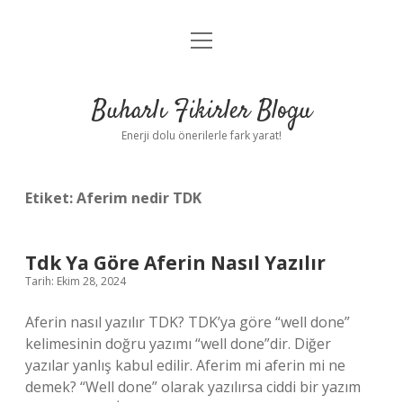
menüyü
Anasayfa
aç
Gizlilik Politikası
Buharlı Fikirler Blogu
Yasal Uyarı
Enerji dolu önerilerle fark yarat!
Hakkımızda
Etiket:
Aferim nedir TDK
Tdk Ya Göre Aferin Nasıl Yazılır
Tarih: Ekim 28, 2024
Aferin nasıl yazılır TDK? TDK’ya göre “well done”
kelimesinin doğru yazımı “well done”dir. Diğer
yazılar yanlış kabul edilir. Aferim mi aferin mi ne
demek? “Well done” olarak yazılırsa ciddi bir yazım