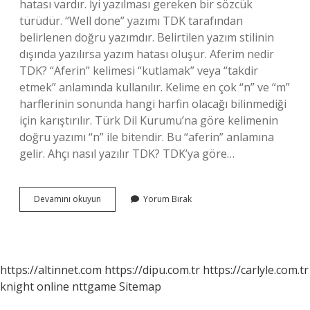
hatası vardır. İyi yazılması gereken bir sözcük
türüdür. “Well done” yazımı TDK tarafından
belirlenen doğru yazımdır. Belirtilen yazım stilinin
dışında yazılırsa yazım hatası oluşur. Aferim nedir
TDK? “Aferin” kelimesi “kutlamak” veya “takdir
etmek” anlamında kullanılır. Kelime en çok “n” ve “m”
harflerinin sonunda hangi harfin olacağı bilinmediği
için karıştırılır. Türk Dil Kurumu’na göre kelimenin
doğru yazımı “n” ile bitendir. Bu “aferin” anlamına
gelir. Ahçı nasıl yazılır TDK? TDK’ya göre…
Tdk
Devamını okuyun
Yorum Bırak
Ya
Göre
Aferin
Nasıl
Yazılır
https://altinnet.com
https://dipu.com.tr
https://carlyle.com.tr
knight online
nttgame
Sitemap