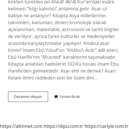
kökten türetilen (el-Ahkâf 46/4) Kur’an’daki esâre
kelimesi “bilgi kalıntısı” anlamına gelir. Asar-ül
bakiye ne anlatıyor? Kitapta Asya milletlerinin
takvimleri, kanunları, dinleri kronolojik olarak
açıklanırken, matematik, astronomi ve tarihî bilgiler
de veriliyor, ayrıca farklı kültürler ve medeniyetler
arasında karşılaştırmalar yapılıyor. Kitabul asar
kimin? İmam Ebû Yûsuf’un “Kitâbü’l-Âsâr” adlı eseri,
Ebû Hanîfe’nin “Müsned” karakterini taşımaktadır.
Kitapta anlatılan hadislerin 1024’ü hocası İmam Ebu
Hanife’den gelmektedir. Asar ehli ne demek? Asari:
Kelam ilmini reddeden eski bir İslam dini…
El
Devamını okuyun
Yorum Bırak
Asar
Nedir
https://altinnet.com
https://dipu.com.tr
https://carlyle.com.tr