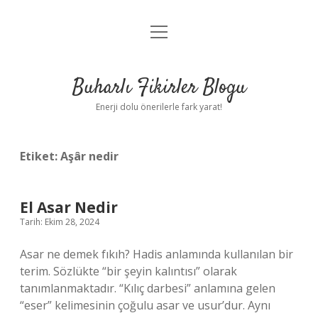
menüyü
Anasayfa
aç
Gizlilik Politikası
Buharlı Fikirler Blogu
Yasal Uyarı
Enerji dolu önerilerle fark yarat!
Hakkımızda
Etiket:
Aşâr nedir
El Asar Nedir
Tarih: Ekim 28, 2024
Asar ne demek fıkıh? Hadis anlamında kullanılan bir
terim. Sözlükte “bir şeyin kalıntısı” olarak
tanımlanmaktadır. “Kılıç darbesi” anlamına gelen
“eser” kelimesinin çoğulu asar ve usur’dur. Aynı