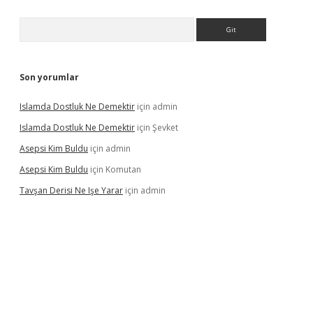
Arama
Son yorumlar
Islamda Dostluk Ne Demektir
için
admin
Islamda Dostluk Ne Demektir
için
Şevket
Asepsi Kim Buldu
için
admin
Asepsi Kim Buldu
için
Komutan
Tavşan Derisi Ne Işe Yarar
için
admin
inogir.net