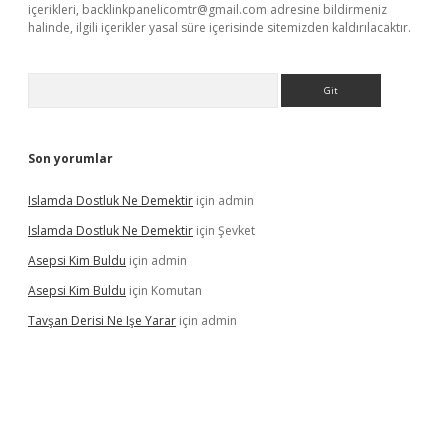
içerikleri,
backlinkpanelicomtr@gmail.com
adresine bildirmeniz
halinde, ilgili içerikler yasal süre içerisinde sitemizden kaldırılacaktır.
Arama
Son yorumlar
Islamda Dostluk Ne Demektir
için
admin
Islamda Dostluk Ne Demektir
için
Şevket
Asepsi Kim Buldu
için
admin
Asepsi Kim Buldu
için
Komutan
Tavşan Derisi Ne Işe Yarar
için
admin