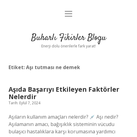
menüyü
Anasayfa
aç
Gizlilik Politikası
Buharlı Fikirler Blogu
Yasal Uyarı
Enerji dolu önerilerle fark yarat!
Hakkımızda
Etiket:
Aşı tutması ne demek
Aşıda Başarıyı Etkileyen Faktörler
Nelerdir
Tarih: Eylül 7, 2024
Aşıların kullanım amaçları nelerdir?
Aşı nedir?
Aşılamanın amacı, bağışıklık sisteminin vücudu
bulaşıcı hastalıklara karşı korumasına yardımcı