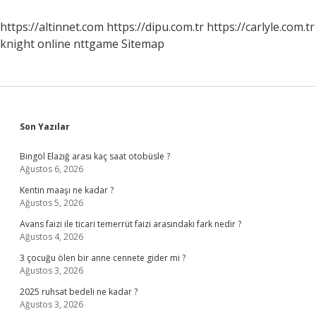
Nelerdir
https://altinnet.com
https://dipu.com.tr
https://carlyle.com.tr
knight online
nttgame
Sitemap
Sidebar
Son Yazılar
Bingöl Elazığ arası kaç saat otobüsle ?
Ağustos 6, 2026
Kentin maaşı ne kadar ?
Ağustos 5, 2026
Avans faizi ile ticari temerrüt faizi arasındaki fark nedir ?
Ağustos 4, 2026
3 çocuğu ölen bir anne cennete gider mi ?
Ağustos 3, 2026
2025 ruhsat bedeli ne kadar ?
Ağustos 3, 2026