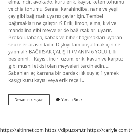
elma, incir, avokado, kuru erik, kayısı, keten tohumu
ve chia tohumu. Senna, karahindiba, nane ve yeşil
çay gibi bağırsak uyarıcı çaylar için. Tembel
bağırsakları ne çalıştırır? Erik, limon, elma, kivi ve
mandalina gibi meyveler de bağırsakları uyarır.
Brokoli, lahana, kabak ve biber bağırsakları uyaran
sebzeler arasındadır. Dışkıyı tam boşaltmak için ne
yapmalı? BAĞIRSAK ÇALIŞTIRMANIN 6 YOLU Lifli
beslenin! … Kayısı, incir, üzüm, erik, kavun ve karpuz
gibi müshil etkisi olan meyveleri tercih edin. …
Sabahları aç karnına bir bardak ılık suyla; 1 yemek
kaşığı kuru kayısı veya erik reçeli…
Bağırsak
Devamını okuyun
Yorum Bırak
Tembelliğine
Hangi
Bitki
Iyi
Gelir
https://altinnet.com
https://dipu.com.tr
https://carlyle.com.tr