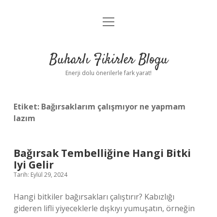
menüyü
Anasayfa
aç
Gizlilik Politikası
Buharlı Fikirler Blogu
Yasal Uyarı
Enerji dolu önerilerle fark yarat!
Hakkımızda
Etiket:
Bağırsaklarım çalışmıyor ne yapmam
lazım
Bağırsak Tembelliğine Hangi Bitki
Iyi Gelir
Tarih: Eylül 29, 2024
Hangi bitkiler bağırsakları çalıştırır? Kabızlığı
gideren lifli yiyeceklerle dışkıyı yumuşatın, örneğin