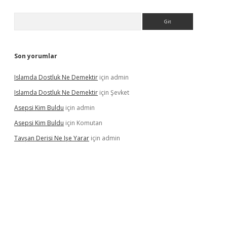
Arama
Son yorumlar
Islamda Dostluk Ne Demektir
için
admin
Islamda Dostluk Ne Demektir
için
Şevket
Asepsi Kim Buldu
için
admin
Asepsi Kim Buldu
için
Komutan
Tavşan Derisi Ne Işe Yarar
için
admin
dcasinogir.net