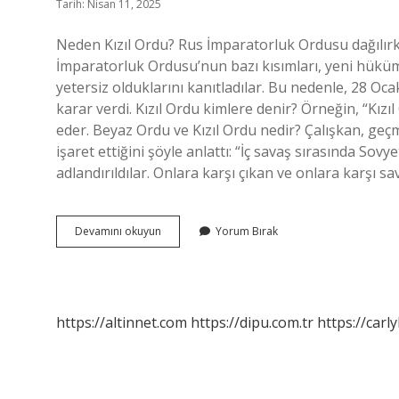
Tarih: Nisan 11, 2025
Neden Kızıl Ordu? Rus İmparatorluk Ordusu dağılırken
İmparatorluk Ordusu’nun bazı kısımları, yeni hükü
yetersiz olduklarını kanıtladılar. Bu nedenle, 28 Oc
karar verdi. Kızıl Ordu kimlere denir? Örneğin, “Kızıl 
eder. Beyaz Ordu ve Kızıl Ordu nedir? Çalışkan, geçm
işaret ettiğini şöyle anlattı: “İç savaş sırasında Sovye
adlandırıldılar. Onlara karşı çıkan ve onlara karşı 
Ruslara
Devamını okuyun
Yorum Bırak
Neden
Kızıl
Ordu
Denir
https://altinnet.com
https://dipu.com.tr
https://carly