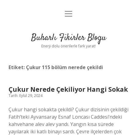
menüyü
Anasayfa
aç
Gizlilik Politikası
Buharlı Fikirler Blogu
Yasal Uyarı
Enerji dolu önerilerle fark yarat!
Hakkımızda
Etiket:
Çukur 115 bölüm nerede çekildi
Çukur Nerede Çekiliyor Hangi Sokak
Tarih: Eylül 29, 2024
Çukur hangi sokakta çekildi? Çukur dizisinin çekildiği
Fatih’teki Ayvansaray Esnaf Loncası Caddesi’ndeki
kahvehane alev alev yandı. Yangın kısa sürede
yayılarak iki katlı binayı sardı. Çevre ilçelerden çok