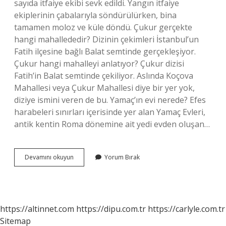
sayıda itfaiye ekibi sevk edildi. Yangın itfaiye
ekiplerinin çabalarıyla söndürülürken, bina
tamamen moloz ve küle döndü. Çukur gerçekte
hangi mahallededir? Dizinin çekimleri İstanbul’un
Fatih ilçesine bağlı Balat semtinde gerçekleşiyor.
Çukur hangi mahalleyi anlatıyor? Çukur dizisi
Fatih’in Balat semtinde çekiliyor. Aslında Koçova
Mahallesi veya Çukur Mahallesi diye bir yer yok,
diziye ismini veren de bu. Yamaç’ın evi nerede? Efes
harabeleri sınırları içerisinde yer alan Yamaç Evleri,
antik kentin Roma dönemine ait yedi evden oluşan…
Çukur
Devamını okuyun
Yorum Bırak
Nerede
Çekiliyor
Hangi
Sokak
https://altinnet.com
https://dipu.com.tr
https://carlyle.com.tr
Sitemap