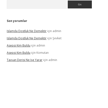
Arama
Son yorumlar
Islamda Dostluk Ne Demektir
için
admin
Islamda Dostluk Ne Demektir
için
Şevket
Asepsi Kim Buldu
için
admin
Asepsi Kim Buldu
için
Komutan
Tavşan Derisi Ne Işe Yarar
için
admin
casinogir.net