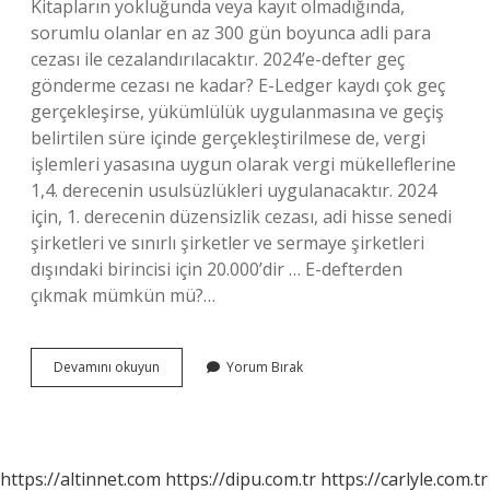
Kitapların yokluğunda veya kayıt olmadığında,
sorumlu olanlar en az 300 gün boyunca adli para
cezası ile cezalandırılacaktır. 2024’e-defter geç
gönderme cezası ne kadar? E-Ledger kaydı çok geç
gerçekleşirse, yükümlülük uygulanmasına ve geçiş
belirtilen süre içinde gerçekleştirilmese de, vergi
işlemleri yasasına uygun olarak vergi mükelleflerine
1,4. derecenin usulsüzlükleri uygulanacaktır. 2024
için, 1. derecenin düzensizlik cezası, adi hisse senedi
şirketleri ve sınırlı şirketler ve sermaye şirketleri
dışındaki birincisi için 20.000’dir … E-defterden
çıkmak mümkün mü?…
E-
Devamını okuyun
Yorum Bırak
Defter
Verilmezse
Ne
Olur
https://altinnet.com
https://dipu.com.tr
https://carlyle.com.tr