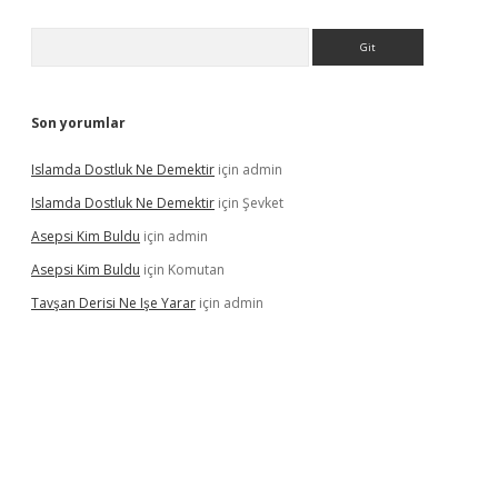
Arama
Son yorumlar
Islamda Dostluk Ne Demektir
için
admin
Islamda Dostluk Ne Demektir
için
Şevket
Asepsi Kim Buldu
için
admin
Asepsi Kim Buldu
için
Komutan
Tavşan Derisi Ne Işe Yarar
için
admin
casinogir.net