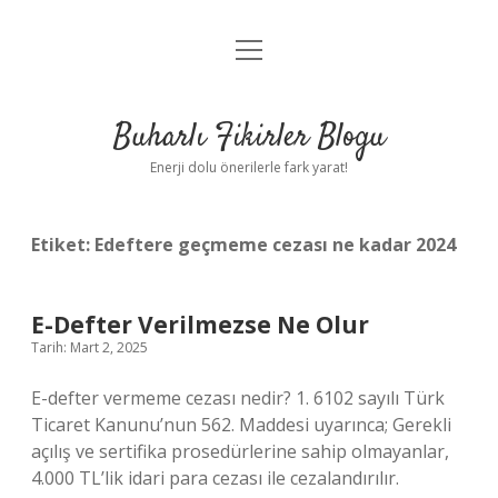
menüyü
Anasayfa
aç
Gizlilik Politikası
Buharlı Fikirler Blogu
Yasal Uyarı
Enerji dolu önerilerle fark yarat!
Hakkımızda
Etiket:
Edeftere geçmeme cezası ne kadar 2024
E-Defter Verilmezse Ne Olur
Tarih: Mart 2, 2025
E-defter vermeme cezası nedir? 1. 6102 sayılı Türk
Ticaret Kanunu’nun 562. Maddesi uyarınca; Gerekli
açılış ve sertifika prosedürlerine sahip olmayanlar,
4.000 TL’lik idari para cezası ile cezalandırılır.