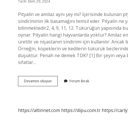
Tarih: Ekim 29, 2024
Pityalin ve amilaz aynı şey mi? İçerisinde bulunan p
sindiriminin ilk basamağını temsil eder. Pityalin ne
bilinmektedir2, 4, 9, 11, 12. Tükürüğün yapısında bu
oynar. Pityalin hangi hayvanlarda yoktur? Amilaz en
üretilir ve nişastanın sindirimi için kullanılır. Anca
Örneğin, köpeklerin ve kedilerin tükürük bezlerinde
düşüktür. Penah ne demek TDK? [1] Bir şeyin veya bi
sıfatlar…
Pityalin
Devamını okuyun
Yorum Bırak
Ne
Demek
https://altinnet.com
https://dipu.com.tr
https://carly