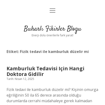
menüyü
Anasayfa
aç
Gizlilik Politikası
Buharlı Fikirler Blogu
Yasal Uyarı
Enerji dolu önerilerle fark yarat!
Hakkımızda
Etiket:
Fizik tedavi ile kamburluk düzelir mi
Kamburluk Tedavisi Için Hangi
Doktora Gidilir
Tarih: Nisan 12, 2025
Fizik tedavi ile kamburluk düzelir mi? Kişinin omurga
eğriliğinin 50 ila 65 derece arasında olduğu
durumlarda cerrahi müdahaleye gerek kalmadan