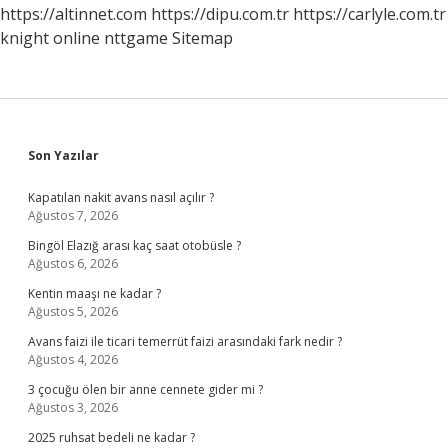
Gidilir
https://altinnet.com
https://dipu.com.tr
https://carlyle.com.tr
knight online
nttgame
Sitemap
Sidebar
Son Yazılar
Kapatılan nakit avans nasıl açılır ?
Ağustos 7, 2026
Bingöl Elazığ arası kaç saat otobüsle ?
Ağustos 6, 2026
Kentin maaşı ne kadar ?
Ağustos 5, 2026
Avans faizi ile ticari temerrüt faizi arasındaki fark nedir ?
Ağustos 4, 2026
3 çocuğu ölen bir anne cennete gider mi ?
Ağustos 3, 2026
2025 ruhsat bedeli ne kadar ?