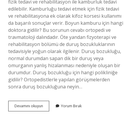
fizik tedavi ve rehabilitasyon ile kamburluk tedavi
edilebilir. Kamburluğu tedavi etmek için fizik tedavi
ve rehabilitasyona ek olarak kifoz korsesi kullanımı
da başarılı sonuçlar verir. Boyun kamburu için hangi
doktora gidilir? Bu sorunun cevabı ortopedi ve
travmatoloji dalındadır. Öte yandan fizyoterapi ve
rehabilitasyon bölümü de duruş bozukluklarının
tedavisiyle yoğun olarak ilgilenir. Duruş bozukluğu,
normal durumdan sapan dik bir duruş veya
omurganın yanlış hizalanması nedeniyle oluşan bir
durumdur. Duruş bozukluğu için hangi polikliniğe
gidilir? Ortopedistlerle yapılan görüşmelerden
sonra duruş bozukluğuna neyin…
Kamburluk
Devamını okuyun
Yorum Bırak
Tedavisi
Için
Hangi
Doktora