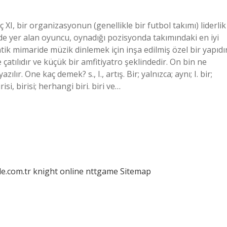
 ​​XI, bir organizasyonun (genellikle bir futbol takımı) liderlik
inde yer alan oyuncu, oynadığı pozisyonda takımındaki en iyi
ik mimaride müzik dinlemek için inşa edilmiş özel bir yapıdır
çatılıdır ve küçük bir amfitiyatro şeklindedir. On bin ne
r. One kaç demek? s., I., artış. Bir; yalnızca; aynı; I. bir;
risi, birisi; herhangi biri. biri ve…
le.com.tr
knight online
nttgame
Sitemap