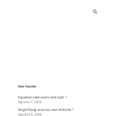
Sidebar
Son Yazılar
vdcasinogir
Kapatılan nakit avans nasıl açılır ?
Ağustos 7, 2026
Bingöl Elazığ arası kaç saat otobüsle ?
Ağustos 6, 2026