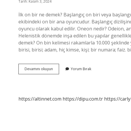
Tarih: Kasım 3, 2024
İlk on bir ne demek? Başlangıç ​​on biri veya başlangıç
ekibindeki on bir ana oyuncudur. Başlangıç ​​diziliş
oyuncu olarak kabul edilir. Oneon nedir? Odeion, ant
Helenistik dönemde inşa edilen bu yapılar genellikle 
demek? On bin kelimesi rakamlarla 10.000 şeklinde yazılı
birisi, birisi; adam, hiç kimse, kişi; bir numara; faiz. bi
On
Devamını okuyun
Yorum Bırak
Bir
Ne
Demek
https://altinnet.com
https://dipu.com.tr
https://carly