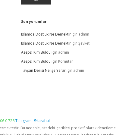
Son yorumlar
Islamda Dostluk Ne Demektir
için
admin
Islamda Dostluk Ne Demektir
için
Şevket
Asepsi Kim Buldu
için
admin
Asepsi Kim Buldu
için
Komutan
Tavşan Derisi Ne Işe Yarar
için
admin
06 0 726
Telegram: @karabul
vermektedir. Bu nedenle, sitedeki içerikleri proaktif olarak denetleme