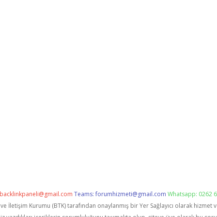
backlinkpaneli@gmail.com
Teams:
forumhizmeti@gmail.com
Whatsapp: 0262 6
i ve İletişim Kurumu (BTK) tarafından onaylanmış bir Yer Sağlayıcı olarak hizmet 