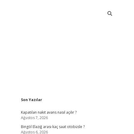
Sidebar
Son Yazılar
vdcasinogir
Kapatılan nakit avans nasıl açılır ?
Ağustos 7, 2026
Bingöl Elazığ arası kaç saat otobüsle ?
Ağustos 6, 2026