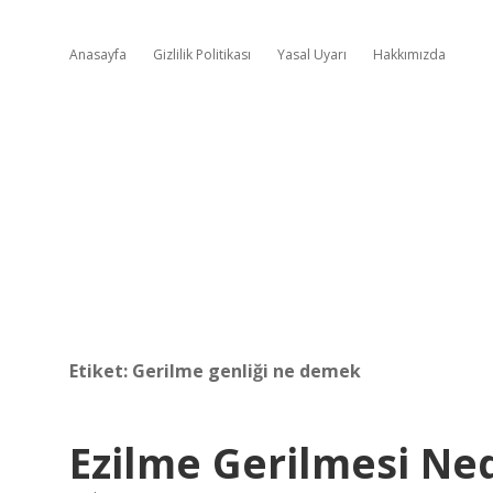
Anasayfa
Gizlilik Politikası
Yasal Uyarı
Hakkımızda
Etiket:
Gerilme genliği ne demek
Ezilme Gerilmesi Ned