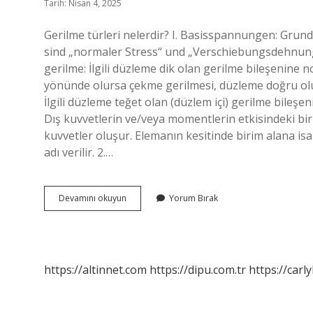
Tarih: Nisan 4, 2025
Gerilme türleri nelerdir? I. Basisspannungen: Gru
sind „normaler Stress“ und „Verschiebungsdehnung
gerilme: İlgili düzleme dik olan gerilme bileşenine 
yönünde olursa çekme gerilmesi, düzleme doğru olur
İlgili düzleme teğet olan (düzlem içi) gerilme bileş
Dış kuvvetlerin ve/veya momentlerin etkisindeki bir
kuvvetler oluşur. Elemanın kesitinde birim alana isa
adı verilir. 2.…
Ezilme
Devamını okuyun
Yorum Bırak
Gerilmesi
Nedir
https://altinnet.com
https://dipu.com.tr
https://carly