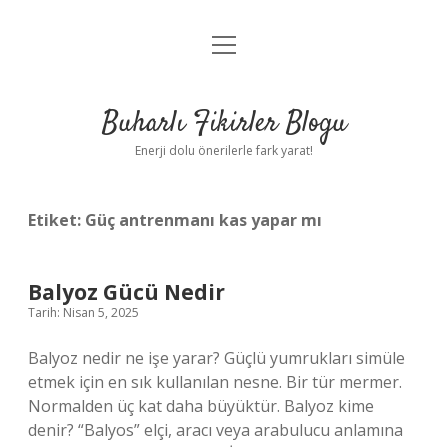
menüyü
Anasayfa
aç
Gizlilik Politikası
Buharlı Fikirler Blogu
Yasal Uyarı
Enerji dolu önerilerle fark yarat!
Hakkımızda
Etiket:
Güç antrenmanı kas yapar mı
Balyoz Gücü Nedir
Tarih: Nisan 5, 2025
Balyoz nedir ne işe yarar? Güçlü yumrukları simüle
etmek için en sık kullanılan nesne. Bir tür mermer.
Normalden üç kat daha büyüktür. Balyoz kime
denir? “Balyos” elçi, aracı veya arabulucu anlamına