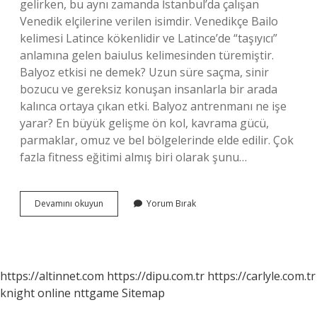
gelirken, bu aynı zamanda İstanbul’da çalışan
Venedik elçilerine verilen isimdir. Venedikçe Bailo
kelimesi Latince kökenlidir ve Latince’de “taşıyıcı”
anlamına gelen baiulus kelimesinden türemiştir.
Balyoz etkisi ne demek? Uzun süre saçma, sinir
bozucu ve gereksiz konuşan insanlarla bir arada
kalınca ortaya çıkan etki. Balyoz antrenmanı ne işe
yarar? En büyük gelişme ön kol, kavrama gücü,
parmaklar, omuz ve bel bölgelerinde elde edilir. Çok
fazla fitness eğitimi almış biri olarak şunu…
Balyoz
Devamını okuyun
Yorum Bırak
Gücü
Nedir
https://altinnet.com
https://dipu.com.tr
https://carlyle.com.tr
knight online
nttgame
Sitemap