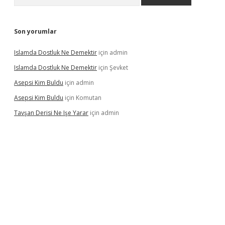
Son yorumlar
Islamda Dostluk Ne Demektir
için
admin
Islamda Dostluk Ne Demektir
için
Şevket
Asepsi Kim Buldu
için
admin
Asepsi Kim Buldu
için
Komutan
Tavşan Derisi Ne Işe Yarar
için
admin
vdcasinogir.net