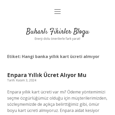
menüyü
Anasayfa
aç
Gizlilik Politikası
Buharlı Fikirler Blogu
Yasal Uyarı
Enerji dolu önerilerle fark yarat!
Hakkımızda
Etiket:
Hangi banka yıllık kart ücreti almıyor
Enpara Yıllık Ücret Alıyor Mu
Tarih: Kasım 3, 2024
Enpara yıllık kart ücreti var mı? Ödeme yöntemimizi
seçme özgürlüğümüz olduğu için müşterilerimizden,
sözleşmemizde de açıkça belirttiğimiz gibi, ömür
boyu kart ücreti almıyoruz. Enpara aidat kesiyor