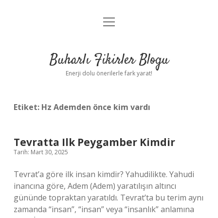
menüyü
Anasayfa
aç
Gizlilik Politikası
Buharlı Fikirler Blogu
Yasal Uyarı
Enerji dolu önerilerle fark yarat!
Hakkımızda
Etiket:
Hz Ademden önce kim vardı
Tevratta Ilk Peygamber Kimdir
Tarih: Mart 30, 2025
Tevrat’a göre ilk insan kimdir? Yahudilikte. Yahudi
inancına göre, Adem (Adem) yaratılışın altıncı
gününde topraktan yaratıldı. Tevrat’ta bu terim aynı
zamanda “insan”, “insan” veya “insanlık” anlamına