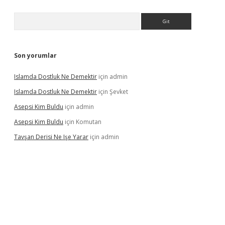
Arama
Son yorumlar
Islamda Dostluk Ne Demektir
için
admin
Islamda Dostluk Ne Demektir
için
Şevket
Asepsi Kim Buldu
için
admin
Asepsi Kim Buldu
için
Komutan
Tavşan Derisi Ne Işe Yarar
için
admin
casinogir.net