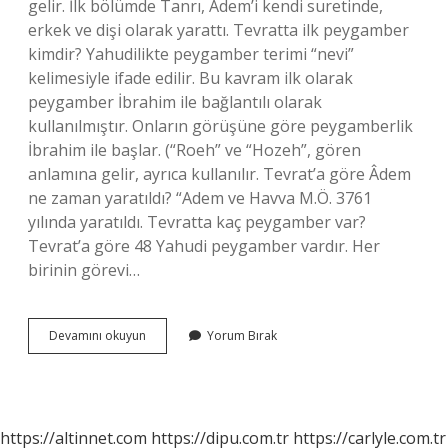
gelir. İlk bölümde Tanrı, Adem’i kendi suretinde,
erkek ve dişi olarak yarattı. Tevratta ilk peygamber
kimdir? Yahudilikte peygamber terimi “nevi”
kelimesiyle ifade edilir. Bu kavram ilk olarak
peygamber İbrahim ile bağlantılı olarak
kullanılmıştır. Onların görüşüne göre peygamberlik
İbrahim ile başlar. (“Roeh” ve “Hozeh”, gören
anlamına gelir, ayrıca kullanılır. Tevrat’a göre Âdem
ne zaman yaratıldı? “Adem ve Havva M.Ö. 3761
yılında yaratıldı. Tevratta kaç peygamber var?
Tevrat’a göre 48 Yahudi peygamber vardır. Her
birinin görevi…
Tevratta
Devamını okuyun
Yorum Bırak
Ilk
Peygamber
Kimdir
https://altinnet.com
https://dipu.com.tr
https://carlyle.com.tr