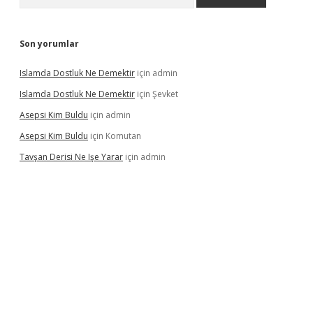
Son yorumlar
Islamda Dostluk Ne Demektir
için
admin
Islamda Dostluk Ne Demektir
için
Şevket
Asepsi Kim Buldu
için
admin
Asepsi Kim Buldu
için
Komutan
Tavşan Derisi Ne Işe Yarar
için
admin
dcasinogir.net