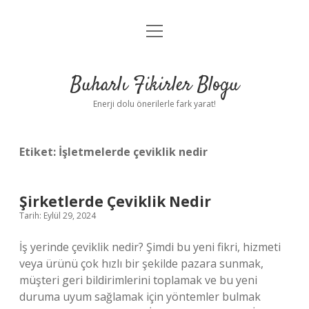
menüyü
Anasayfa
aç
Gizlilik Politikası
Buharlı Fikirler Blogu
Yasal Uyarı
Enerji dolu önerilerle fark yarat!
Hakkımızda
Etiket:
İşletmelerde çeviklik nedir
Şirketlerde Çeviklik Nedir
Tarih: Eylül 29, 2024
İş yerinde çeviklik nedir? Şimdi bu yeni fikri, hizmeti
veya ürünü çok hızlı bir şekilde pazara sunmak,
müşteri geri bildirimlerini toplamak ve bu yeni
duruma uyum sağlamak için yöntemler bulmak