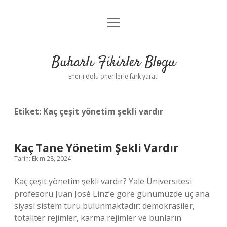
menüyü
Anasayfa
aç
Gizlilik Politikası
Buharlı Fikirler Blogu
Yasal Uyarı
Enerji dolu önerilerle fark yarat!
Hakkımızda
Etiket:
Kaç çeşit yönetim şekli vardır
Kaç Tane Yönetim Şekli Vardır
Tarih: Ekim 28, 2024
Kaç çeşit yönetim şekli vardır? Yale Üniversitesi
profesörü Juan José Linz’e göre günümüzde üç ana
siyasi sistem türü bulunmaktadır: demokrasiler,
totaliter rejimler, karma rejimler ve bunların