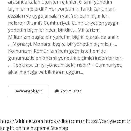
arasında kalan otoriter rejimler. 6. sınıf yönetim
biçimleri nelerdir? Her yönetimin farklı kanunları,
cezaları ve uygulamaları var. Yönetim biçimleri
nelerdir 9. sınıf? Cumhuriyet. Cumhuriyet en yaygın
yönetim biçimlerinden biridir. … Militarizm.
Militarizm başka bir yönetim biçimi olarak da anılır.
… Monarşi. Monarşi başka bir yönetim biçimidir. …
Komünizm. Komünizm hem geçmişte hem de
günümüzde en önemli yönetim biçimlerinden biridir.
… Teokrasi. En iyi yönetim sekli nedir? – Cumhuriyet,
akla, mantığa ve bilime en uygun,…
Kaç
Devamını okuyun
Yorum Bırak
Tane
Yönetim
Şekli
Vardır
https://altinnet.com
https://dipu.com.tr
https://carlyle.com.tr
knight online
nttgame
Sitemap