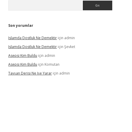
Arama
Son yorumlar
Islamda Dostluk Ne Demektir
için
admin
Islamda Dostluk Ne Demektir
için
Şevket
Asepsi Kim Buldu
için
admin
Asepsi Kim Buldu
için
Komutan
Tavşan Derisi Ne Işe Yarar
için
admin
dcasinogir.net