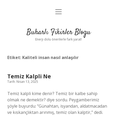
menüyü
Anasayfa
aç
Gizlilik Politikası
Buharlı Fikirler Blogu
Yasal Uyarı
Enerji dolu önerilerle fark yarat!
Hakkımızda
Etiket:
Kaliteli insan nasıl anlaşılır
Temiz Kalpli Ne
Tarih: Nisan 13, 2025
Temiz kalpli kime denir? Temiz bir kalbe sahip
olmak ne demektir? diye sordu. Peygamberimiz
şöyle buyurdu: “Günahtan, isyandan, aldatmacadan
ve kıskançlıktan arınmış, temiz olan kalptir,” dedi.