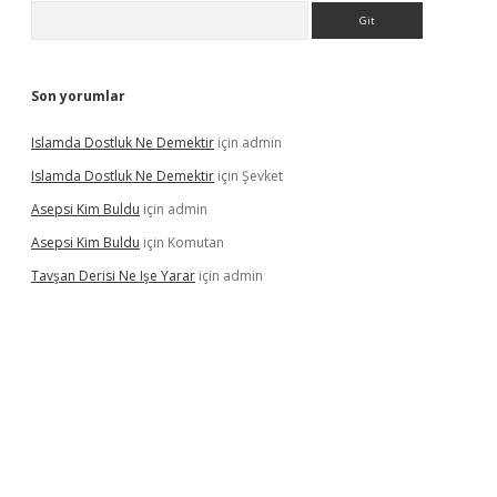
Arama
Son yorumlar
Islamda Dostluk Ne Demektir
için
admin
Islamda Dostluk Ne Demektir
için
Şevket
Asepsi Kim Buldu
için
admin
Asepsi Kim Buldu
için
Komutan
Tavşan Derisi Ne Işe Yarar
için
admin
casinogir.net