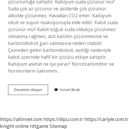
çözünürlüğe sahiptir. Kalsiyum suda çözünür mü?
Suda çok az çözünür ve asitlerde çok çözünür;
alkolde çözünmez. Havadan CO2 emer. Kalsiyum
oksit ve suyun reaksiyonuyla elde edilir. Kalsit suda
çözünür mü? Kalsit soğuk suda oldukça çözünmez
olmasına rağmen, asit kalsitin çözünmesine ve
karbondioksit gazı salmasına neden olabilir.
Çevreden gelen karbondioksit, asitliği nedeniyle
kalsit üzerinde hafif bir çözücü etkiye sahiptir.
Kalsiyum asetat ne işe yarar? Nörotransmitter ve
hormonların salınımını…
Kalsiyum
Devamını okuyun
Yorum Bırak
Asetat
Suda
Çözünür
Mü
https://altinnet.com
https://dipu.com.tr
https://carlyle.com.tr
knight online
nttgame
Sitemap