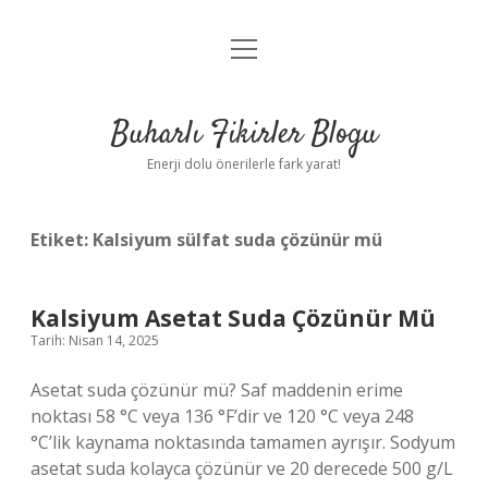
menüyü
Anasayfa
aç
Gizlilik Politikası
Buharlı Fikirler Blogu
Yasal Uyarı
Enerji dolu önerilerle fark yarat!
Hakkımızda
Etiket:
Kalsiyum sülfat suda çözünür mü
Kalsiyum Asetat Suda Çözünür Mü
Tarih: Nisan 14, 2025
Asetat suda çözünür mü? Saf maddenin erime
noktası 58 °C veya 136 °F’dir ve 120 °C veya 248
°C’lik kaynama noktasında tamamen ayrışır. Sodyum
asetat suda kolayca çözünür ve 20 derecede 500 g/L