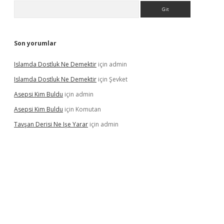
Arama
Son yorumlar
Islamda Dostluk Ne Demektir
için
admin
Islamda Dostluk Ne Demektir
için
Şevket
Asepsi Kim Buldu
için
admin
Asepsi Kim Buldu
için
Komutan
Tavşan Derisi Ne Işe Yarar
için
admin
casinogir.net