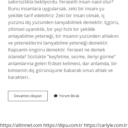
sabırsızlıkla bekliyordu. Ferasetli insan nasıl olur?
Bunu insanlara uygularsak, zeki bir insanı şu
şekilde tarif edebiliriz: Zeki bir insan olmak, iç
yüzünü dış yüzünden tanıyabilmek demektir. İçgörü,
zihinsel uyanıklık, bir şeyi hızlı bir şekilde
anlayabilme yeteneği, bir insanın yüzünden ahlakını
ve yeteneklerini tanıyabilme yeteneği demektir.
Kapsamlı öngörü demektir. Feraset ne demek
islamda? Sözlükte “keşfetme, sezme, ileriyi görme”
anlamlarına gelen firâset kelimesi, dar anlamda, bir
kimsenin dış görünüşüne bakarak onun ahlak ve
karakteri…
Ferasetli
Devamını okuyun
Yorum Bırak
Davranmak
Ne
Demek
https://altinnet.com
https://dipu.com.tr
https://carlyle.com.tr