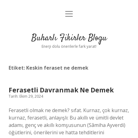
menüyü
Anasayfa
aç
Gizlilik Politikası
Buharlı Fikirler Blogu
Yasal Uyarı
Enerji dolu önerilerle fark yarat!
Hakkımızda
Etiket:
Keskin feraset ne demek
Ferasetli Davranmak Ne Demek
Tarih: Ekim 29, 2024
Ferasetli olmak ne demek? sıfat. Kurnaz, çok kurnaz,
kurnaz, ferasetli, anlayışlı: Bu akıllı ve ümitli devlet
adamı, genç ve akıllı komşusunun (Sâmiha Ayverdi)
öğütlerini, önerilerini ve hatta tehditlerini