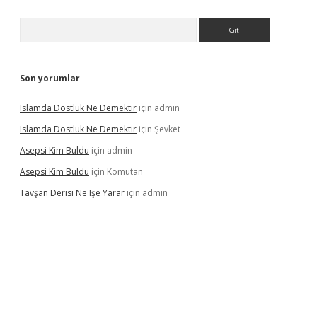
Arama
Son yorumlar
Islamda Dostluk Ne Demektir
için
admin
Islamda Dostluk Ne Demektir
için
Şevket
Asepsi Kim Buldu
için
admin
Asepsi Kim Buldu
için
Komutan
Tavşan Derisi Ne Işe Yarar
için
admin
dcasinogir.net