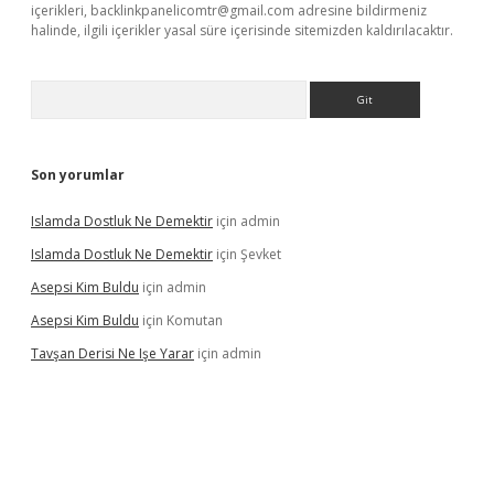
içerikleri,
backlinkpanelicomtr@gmail.com
adresine bildirmeniz
halinde, ilgili içerikler yasal süre içerisinde sitemizden kaldırılacaktır.
Arama
Son yorumlar
Islamda Dostluk Ne Demektir
için
admin
Islamda Dostluk Ne Demektir
için
Şevket
Asepsi Kim Buldu
için
admin
Asepsi Kim Buldu
için
Komutan
Tavşan Derisi Ne Işe Yarar
için
admin