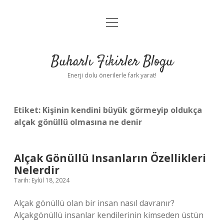
menüyü
Anasayfa
aç
Gizlilik Politikası
Buharlı Fikirler Blogu
Yasal Uyarı
Enerji dolu önerilerle fark yarat!
Hakkımızda
Etiket:
Kişinin kendini büyük görmeyip oldukça
alçak gönüllü olmasına ne denir
Alçak Gönüllü Insanların Özellikleri
Nelerdir
Tarih: Eylül 18, 2024
Alçak gönüllü olan bir insan nasıl davranır?
Alçakgönüllü insanlar kendilerinin kimseden üstün