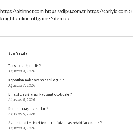
Nelerdir
https://altinnet.com
https://dipu.com.tr
https://carlyle.com.tr
knight online
nttgame
Sitemap
Sidebar
Son Yazılar
Tarsi tekniği nedir ?
Ağustos 8, 2026
Kapatılan nakit avans nasıl açılır ?
Ağustos 7, 2026
Bingöl Elazığ arası kaç saat otobüsle ?
Ağustos 6, 2026
Kentin maaşı ne kadar ?
Ağustos 5, 2026
Avans faizi ile ticari temerrüt faizi arasındaki fark nedir ?
Ağustos 4, 2026