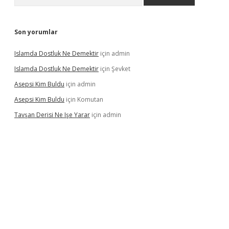
Son yorumlar
Islamda Dostluk Ne Demektir
için
admin
Islamda Dostluk Ne Demektir
için
Şevket
Asepsi Kim Buldu
için
admin
Asepsi Kim Buldu
için
Komutan
Tavşan Derisi Ne Işe Yarar
için
admin
dcasinogir.net