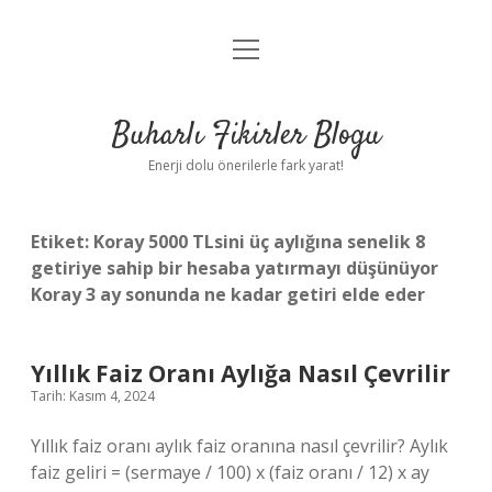
menüyü
Anasayfa
aç
Gizlilik Politikası
Buharlı Fikirler Blogu
Yasal Uyarı
Enerji dolu önerilerle fark yarat!
Hakkımızda
Etiket:
Koray 5000 TLsini üç aylığına senelik 8
getiriye sahip bir hesaba yatırmayı düşünüyor
Koray 3 ay sonunda ne kadar getiri elde eder
Yıllık Faiz Oranı Aylığa Nasıl Çevrilir
Tarih: Kasım 4, 2024
Yıllık faiz oranı aylık faiz oranına nasıl çevrilir? Aylık
faiz geliri = (sermaye / 100) x (faiz oranı / 12) x ay