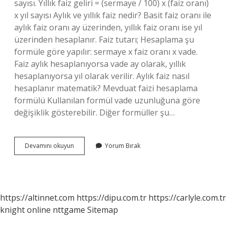
sayısı. Yıllık faiz geliri = (sermaye / 100) x (faiz oranı)
x yıl sayısı Aylık ve yıllık faiz nedir? Basit faiz oranı ile
aylık faiz oranı ay üzerinden, yıllık faiz oranı ise yıl
üzerinden hesaplanır. Faiz tutarı; Hesaplama şu
formüle göre yapılır: sermaye x faiz oranı x vade.
Faiz aylık hesaplanıyorsa vade ay olarak, yıllık
hesaplanıyorsa yıl olarak verilir. Aylık faiz nasıl
hesaplanır matematik? Mevduat faizi hesaplama
formülü Kullanılan formül vade uzunluğuna göre
değişiklik gösterebilir. Diğer formüller şu…
Yıllık
Devamını okuyun
Yorum Bırak
Faiz
Oranı
Aylığa
Nasıl
Çevrilir
https://altinnet.com
https://dipu.com.tr
https://carlyle.com.tr
knight online
nttgame
Sitemap