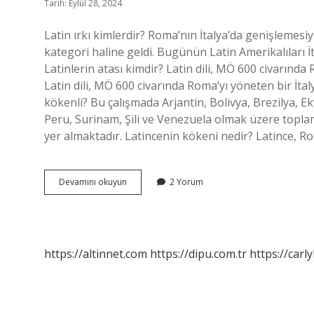
Tarih: Eylül 28, 2024
Latin ırkı kimlerdir? Roma’nın İtalya’da genişlemesiyl
kategori haline geldi. Bugünün Latin Amerikalıları İt
Latinlerin atası kimdir? Latin dili, MÖ 600 civarında R
Latin dili, MÖ 600 civarında Roma’yı yöneten bir İtaly
kökenli? Bu çalışmada Arjantin, Bolivya, Brezilya,
Peru, Surinam, Şili ve Venezuela olmak üzere toplam
yer almaktadır. Latincenin kökeni nedir? Latince, R
Latin
Devamını okuyun
2 Yorum
Irkı
Nereden
Gelir
https://altinnet.com
https://dipu.com.tr
https://carly