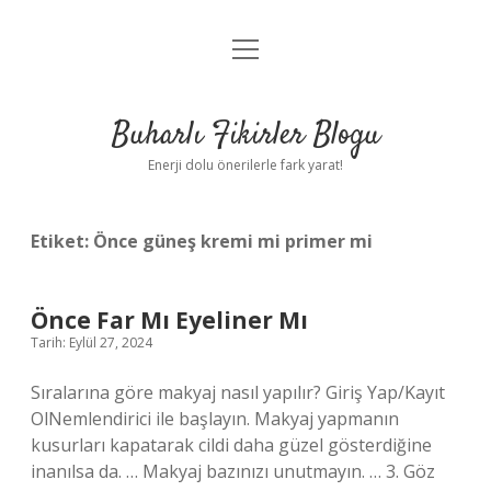
menüyü
Anasayfa
aç
Gizlilik Politikası
Buharlı Fikirler Blogu
Yasal Uyarı
Enerji dolu önerilerle fark yarat!
Hakkımızda
Etiket:
Önce güneş kremi mi primer mi
Önce Far Mı Eyeliner Mı
Tarih: Eylül 27, 2024
Sıralarına göre makyaj nasıl yapılır? Giriş Yap/Kayıt
OlNemlendirici ile başlayın. Makyaj yapmanın
kusurları kapatarak cildi daha güzel gösterdiğine
inanılsa da. … Makyaj bazınızı unutmayın. … 3. Göz