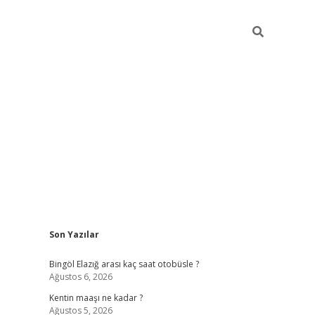
Sidebar
Son Yazılar
vdcasinogir
Bingöl Elazığ arası kaç saat otobüsle ?
Ağustos 6, 2026
Kentin maaşı ne kadar ?
Ağustos 5, 2026