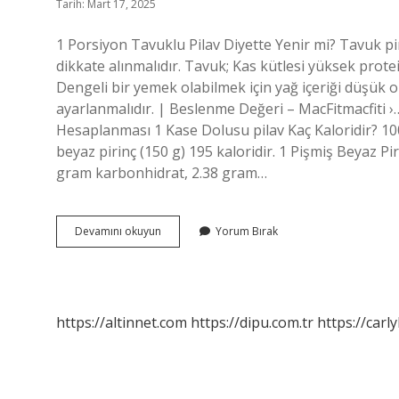
Tarih: Mart 17, 2025
1 Porsiyon Tavuklu Pilav Diyette Yenir mi? Tavuk pi
dikkate alınmalıdır. Tavuk; Kas kütlesi yüksek protei
Dengeli bir yemek olabilmek için yağ içeriği düşük ol
ayarlanmalıdır. | Beslenme Değeri – MacFitmacfiti ›…
Hesaplanması 1 Kase Dolusu pilav Kaç Kaloridir? 100
beyaz pirinç (150 g) 195 kaloridir. 1 Pişmiş Beyaz Pi
gram karbonhidrat, 2.38 gram…
1
Devamını okuyun
Yorum Bırak
Tabak
Tavuklu
Pilav
Kaç
Kaloridir
https://altinnet.com
https://dipu.com.tr
https://carly