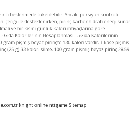
rinci beslenmede tüketilebilir. Ancak, porsiyon kontrolü
n içeriği ile desteklenirken, pirinç karbonhidratı enerji sunar
malı ve bir kısmı günlük kalori ihtiyaçlarına göre
› Gıda Kalorilerinin Hesaplanması … ›Gıda Kalorilerinin
 gram pişmiş beyaz pirinçte 130 kalori vardır. 1 kase pişmiş
rinç (25 g) 33 kalori silme. 100 gram pişmiş beyaz pirinç 28.59
le.com.tr
knight online
nttgame
Sitemap