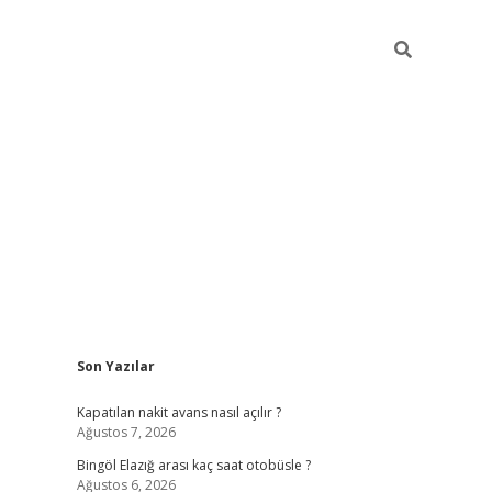
Sidebar
Son Yazılar
vdcasinogir
Kapatılan nakit avans nasıl açılır ?
Ağustos 7, 2026
Bingöl Elazığ arası kaç saat otobüsle ?
Ağustos 6, 2026