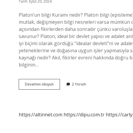
Tarih: Eylül 20, 2024
Platon’un bilgi Kuramı nedir? Platon bilgi (episteme
mutlak, değişmeyen bilgi nesneleri varsa mümkün o
açısından fikirlerden daha sonradır çünkü varoluşları 
savunur? Platon, ideal bir devlet yapısı ve adalet anl
iyi biçimi olarak gördüğü “idealar devleti”ni ve adale
yeteneklerine ve doğasına uygun işler yapmasıyla s
kaynağı nedir? Akıl, fikirler evreni hakkında doğru bi
bilginin…
Platon
Devamını okuyun
2 Yorum
Hangi
Bilgi
Kuramı
https://altinnet.com
https://dipu.com.tr
https://carly