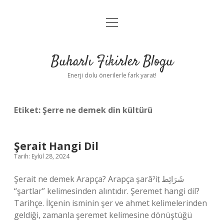
menüyü
Anasayfa
aç
Gizlilik Politikası
Buharlı Fikirler Blogu
Yasal Uyarı
Enerji dolu önerilerle fark yarat!
Hakkımızda
Etiket:
Şerre ne demek din kültürü
Şerait Hangi Dil
Tarih: Eylül 28, 2024
Şerait ne demek Arapça? Arapça şarāˀiṭ شَرَائِط
“şartlar” kelimesinden alıntıdır. Şeremet hangi dil?
Tarihçe. İlçenin isminin şer ve ahmet kelimelerinden
geldiği, zamanla şeremet kelimesine dönüştüğü