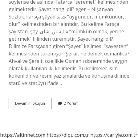
söylense de aslında Tatarca “şeremet” kelimesinden
gelmektedir. Şayet hangi dil? eğer – Nişanyan
Sözlük. Farsça şāyad شاید “uygundur, mümkündür,
olur” kelimesinden bir alıntıdır. Bu kelime Farsça
şāyistan, şāy-شایستن, شای “mümkün olmak, yerine
getirmek” fiilinden türemiştir. Şayet hangi dil?
Dilimize Farsçadan giren “Şayet” kelimesi “şayesten”
kelimesinden türemiştir. Şerait ne demek osmanlica?
Ahval ve Şerait, özellikle Osmanlı döneminde yaygın
olarak kullanılan iki kelimedir. Bu kelimeler isim
kökenlidir ve resmi yazışmalarda ve konuşma dilinde
statü ve statüyü ifade…
Şerait
Devamını okuyun
2 Yorum
Hangi
Dil
https://altinnet.com
https://dipu.com.tr
https://carlyle.com.tr