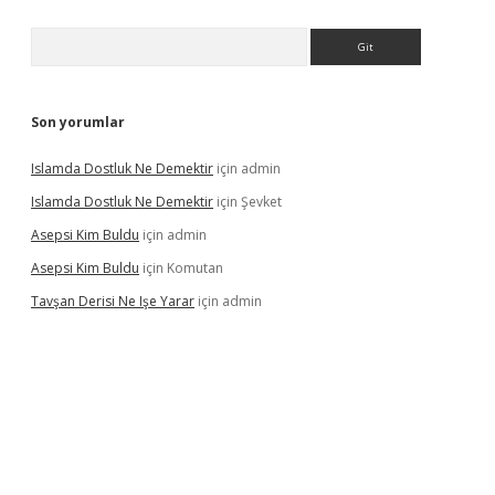
Arama
Son yorumlar
Islamda Dostluk Ne Demektir
için
admin
Islamda Dostluk Ne Demektir
için
Şevket
Asepsi Kim Buldu
için
admin
Asepsi Kim Buldu
için
Komutan
Tavşan Derisi Ne Işe Yarar
için
admin
dcasinogir.net