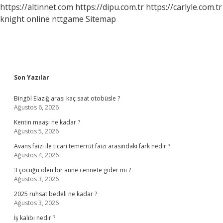
Iyi
https://altinnet.com
https://dipu.com.tr
https://carlyle.com.tr
Gelir
knight online
nttgame
Sitemap
Sidebar
Son Yazılar
Bingöl Elazığ arası kaç saat otobüsle ?
Ağustos 6, 2026
Kentin maaşı ne kadar ?
Ağustos 5, 2026
Avans faizi ile ticari temerrüt faizi arasındaki fark nedir ?
Ağustos 4, 2026
3 çocuğu ölen bir anne cennete gider mi ?
Ağustos 3, 2026
2025 ruhsat bedeli ne kadar ?
Ağustos 3, 2026
İş kalıbı nedir ?