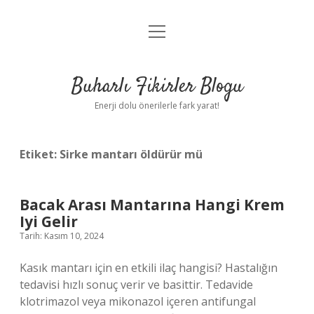
menüyü
Anasayfa
aç
Gizlilik Politikası
Buharlı Fikirler Blogu
Yasal Uyarı
Enerji dolu önerilerle fark yarat!
Hakkımızda
Etiket:
Sirke mantarı öldürür mü
Bacak Arası Mantarına Hangi Krem
Iyi Gelir
Tarih: Kasım 10, 2024
Kasık mantarı için en etkili ilaç hangisi? Hastalığın
tedavisi hızlı sonuç verir ve basittir. Tedavide
klotrimazol veya mikonazol içeren antifungal