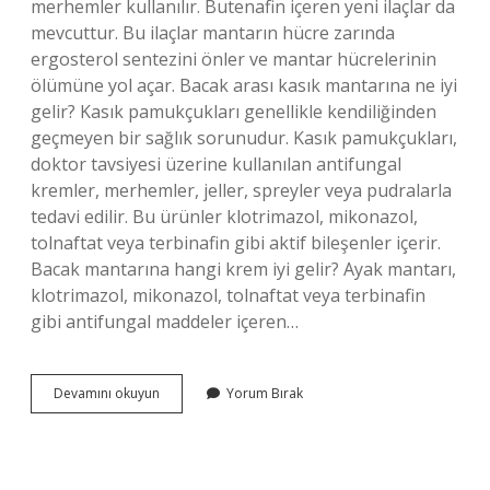
merhemler kullanılır. Butenafin içeren yeni ilaçlar da
mevcuttur. Bu ilaçlar mantarın hücre zarında
ergosterol sentezini önler ve mantar hücrelerinin
ölümüne yol açar. Bacak arası kasık mantarına ne iyi
gelir? Kasık pamukçukları genellikle kendiliğinden
geçmeyen bir sağlık sorunudur. Kasık pamukçukları,
doktor tavsiyesi üzerine kullanılan antifungal
kremler, merhemler, jeller, spreyler veya pudralarla
tedavi edilir. Bu ürünler klotrimazol, mikonazol,
tolnaftat veya terbinafin gibi aktif bileşenler içerir.
Bacak mantarına hangi krem iyi gelir? Ayak mantarı,
klotrimazol, mikonazol, tolnaftat veya terbinafin
gibi antifungal maddeler içeren…
Bacak
Devamını okuyun
Yorum Bırak
Arası
Mantarına
Hangi
Krem