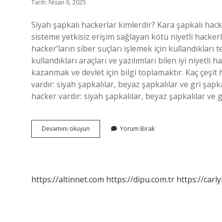
Tarih: Nisan 6, 2025
Siyah şapkalı hackerlar kimlerdir? Kara şapkalı hacke
sisteme yetkisiz erişim sağlayan kötü niyetli hacker
hacker’ların siber suçları işlemek için kullandıkları 
kullandıkları araçları ve yazılımları bilen iyi niyetli 
kazanmak ve devlet için bilgi toplamaktır. Kaç çeşit
vardır: siyah şapkalılar, beyaz şapkalılar ve gri şapk
hacker vardır: siyah şapkalılar, beyaz şapkalılar ve 
Siyah
Devamını okuyun
Yorum Bırak
Şapkalı
Hacker
Ne
Iş
Yapar
https://altinnet.com
https://dipu.com.tr
https://carly