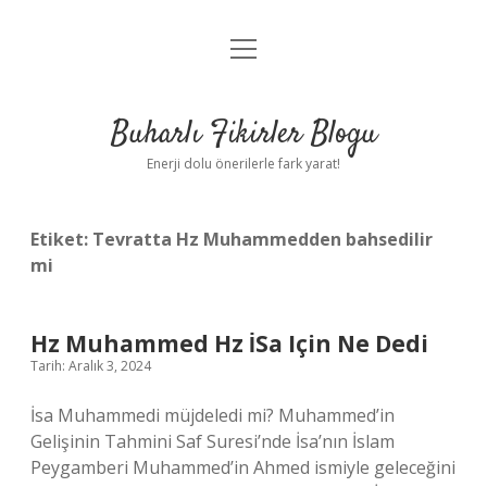
menüyü
Anasayfa
aç
Gizlilik Politikası
Buharlı Fikirler Blogu
Yasal Uyarı
Enerji dolu önerilerle fark yarat!
Hakkımızda
Etiket:
Tevratta Hz Muhammedden bahsedilir
mi
Hz Muhammed Hz İSa Için Ne Dedi
Tarih: Aralık 3, 2024
İsa Muhammedi müjdeledi mi? Muhammed’in
Gelişinin Tahmini Saf Suresi’nde İsa’nın İslam
Peygamberi Muhammed’in Ahmed ismiyle geleceğini