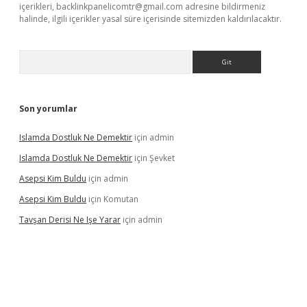
içerikleri,
backlinkpanelicomtr@gmail.com
adresine bildirmeniz
halinde, ilgili içerikler yasal süre içerisinde sitemizden kaldırılacaktır.
Arama
Son yorumlar
Islamda Dostluk Ne Demektir
için
admin
Islamda Dostluk Ne Demektir
için
Şevket
Asepsi Kim Buldu
için
admin
Asepsi Kim Buldu
için
Komutan
Tavşan Derisi Ne Işe Yarar
için
admin