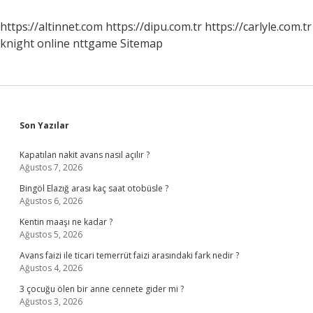
Için
Ne
https://altinnet.com
https://dipu.com.tr
https://carlyle.com.tr
Dedi
knight online
nttgame
Sitemap
Sidebar
Son Yazılar
Kapatılan nakit avans nasıl açılır ?
Ağustos 7, 2026
Bingöl Elazığ arası kaç saat otobüsle ?
Ağustos 6, 2026
Kentin maaşı ne kadar ?
Ağustos 5, 2026
Avans faizi ile ticari temerrüt faizi arasındaki fark nedir ?
Ağustos 4, 2026
3 çocuğu ölen bir anne cennete gider mi ?
Ağustos 3, 2026