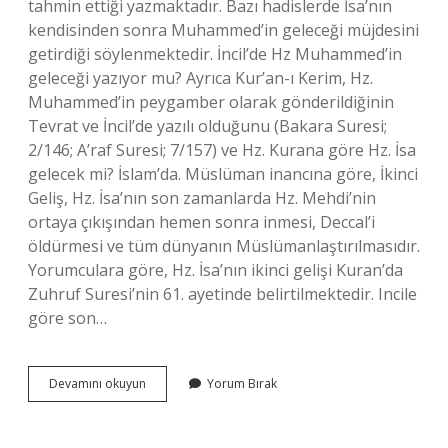
tahmin ettiği yazmaktadır. Bazı hadislerde İsa’nın
kendisinden sonra Muhammed’in geleceği müjdesini
getirdiği söylenmektedir. İncil’de Hz Muhammed’in
geleceği yazıyor mu? Ayrıca Kur’an-ı Kerim, Hz.
Muhammed’in peygamber olarak gönderildiğinin
Tevrat ve İncil’de yazılı olduğunu (Bakara Suresi;
2/146; A’raf Suresi; 7/157) ve Hz. Kurana göre Hz. İsa
gelecek mi? İslam’da. Müslüman inancına göre, İkinci
Geliş, Hz. İsa’nın son zamanlarda Hz. Mehdi’nin
ortaya çıkışından hemen sonra inmesi, Deccal’i
öldürmesi ve tüm dünyanın Müslümanlaştırılmasıdır.
Yorumculara göre, Hz. İsa’nın ikinci gelişi Kuran’da
Zuhruf Suresi’nin 61. ayetinde belirtilmektedir. Incile
göre son…
Hz
Devamını okuyun
Yorum Bırak
Muhammed
Hz
İSa