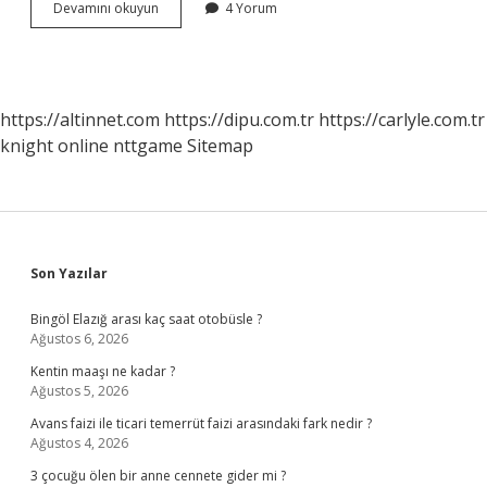
D
Devamını okuyun
4 Yorum
vitamini
çok
düşerse
ne
olur
https://altinnet.com
https://dipu.com.tr
https://carlyle.com.tr
?
knight online
nttgame
Sitemap
Sidebar
Son Yazılar
Bingöl Elazığ arası kaç saat otobüsle ?
Ağustos 6, 2026
Kentin maaşı ne kadar ?
Ağustos 5, 2026
Avans faizi ile ticari temerrüt faizi arasındaki fark nedir ?
Ağustos 4, 2026
3 çocuğu ölen bir anne cennete gider mi ?