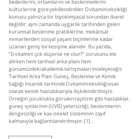
bedenlerini, ortamlarını ve beslenmelerini
kültürlerine göre şekillendirdiler. D vitamini eksikliği
konusu yalnızca bir biyokimyasal sorundan ibaret
değildir; aynı zamanda uygarlık tarihinden gelen
kurumsal beslenme pratiklerine, mekânsal
mimarilerden sosyal yaşam biçimlerine kadar
uzanan geniş bir kesişme alanıdır. Bu yazıda,
“D vitamini çok düşerse ne olur?” sorusunu ele
alırken hem tarihsel arka planı hem
günümüzdeki akademik tartışmaları inceleyeceğiz.
Tarihsel Arka Plan: Güneş, Beslenme ve Kemik
Sağlığı İnsanlık tarihinde D vitamini eksikliği esas
olarak kemik hastalıklarıyla ilişkilendirilmiştir.
Örneğin çocuklukta görülen raşitizm gibi hastalıklar,
güneş ışınlarının (UVB) yetersizliği, beslenmenin
dengesizliği ve kas‑iskelet sisteminin zayıf
kalmasıyla bağlantılandırılmıştır. [1]…