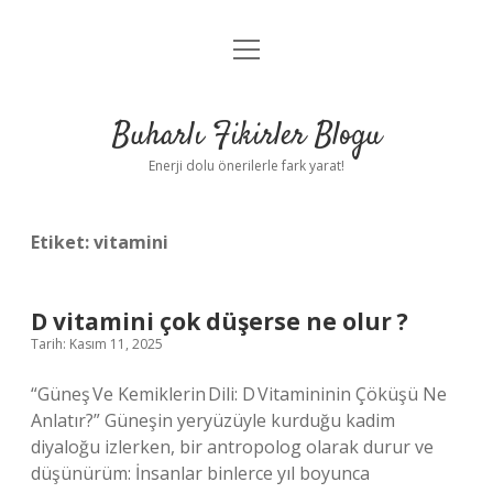
menüyü
Anasayfa
aç
Gizlilik Politikası
Buharlı Fikirler Blogu
Yasal Uyarı
Enerji dolu önerilerle fark yarat!
Hakkımızda
Etiket:
vitamini
D vitamini çok düşerse ne olur ?
Tarih: Kasım 11, 2025
“Güneş Ve Kemiklerin Dili: D Vitamininin Çöküşü Ne
Anlatır?” Güneşin yeryüzüyle kurduğu kadim
diyaloğu izlerken, bir antropolog olarak durur ve
düşünürüm: İnsanlar binlerce yıl boyunca