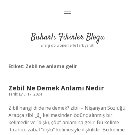
menüyü
Anasayfa
aç
Gizlilik Politikası
Buharlı Fikirler Blogu
Yasal Uyarı
Enerji dolu önerilerle fark yarat!
Hakkımızda
Etiket:
Zebil ne anlama gelir
Zebil Ne Demek Anlamı Nedir
Tarih: Eylül 17, 2024
Zibil hangi dilde ne demek? zibil – Nişanyan Sözlüğü.
Arapça zibl زِبْل kelimesinden ödünç alınmış bir
kelimedir ve “dışkı, çöp” anlamına gelir. Bu kelime
İbranice zabal “dışkı” kelimesiyle ilişkilidir. Bu kelime