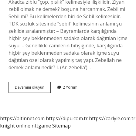
Akadca ziblu “çöp, pislik” kelimesiyle ilişkilidir. Ziyan
zebil olmak ne demek? boşuna harcanmak. Zebil mi
Sebil mi? Bu kelimelerden biri de Sebil kelimesidir.
TDK sözlük sitesinde “sebil” kelimesinin anlamı şu
şekilde sıralanmıştır: – Bayramlarda karşılığında
hiçbir şey beklenmeden sadaka olarak dağıtılan içme
suyu. – Genellikle camilerin bitişiğinde, karşılığında
hiçbir şey beklenmeden sadaka olarak içme suyu
dağıtılan özel olarak yapılmış taş yapı. Zebellah ne
demek anlamı nedir? I. (Ar. zebella’)…
Zebil
Devamını okuyun
2 Yorum
Ne
Demek
Anlamı
Nedir
https://altinnet.com
https://dipu.com.tr
https://carlyle.com.tr
knight online
nttgame
Sitemap