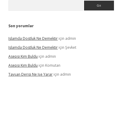
Arama
Son yorumlar
Islamda Dostluk Ne Demektir
için
admin
Islamda Dostluk Ne Demektir
için
Şevket
Asepsi Kim Buldu
için
admin
Asepsi Kim Buldu
için
Komutan
Tavşan Derisi Ne Işe Yarar
için
admin
dcasinogir.net