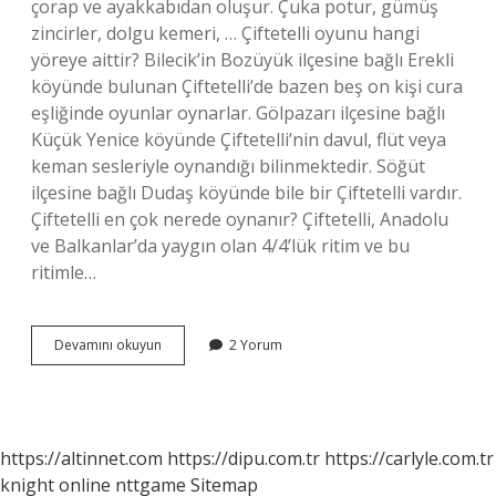
çorap ve ayakkabıdan oluşur. Çuka potur, gümüş
zincirler, dolgu kemeri, … Çiftetelli oyunu hangi
yöreye aittir? Bilecik’in Bozüyük ilçesine bağlı Erekli
köyünde bulunan Çiftetelli’de bazen beş on kişi cura
eşliğinde oyunlar oynarlar. Gölpazarı ilçesine bağlı
Küçük Yenice köyünde Çiftetelli’nin davul, flüt veya
keman sesleriyle oynandığı bilinmektedir. Söğüt
ilçesine bağlı Dudaş köyünde bile bir Çiftetelli vardır.
Çiftetelli en çok nerede oynanır? Çiftetelli, Anadolu
ve Balkanlar’da yaygın olan 4/4’lük ritim ve bu
ritimle…
Çiftetelli
Devamını okuyun
2 Yorum
Oynarken
Ne
Giyilir
https://altinnet.com
https://dipu.com.tr
https://carlyle.com.tr
knight online
nttgame
Sitemap