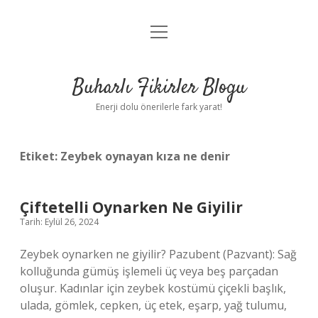
menüyü
Anasayfa
aç
Gizlilik Politikası
Buharlı Fikirler Blogu
Yasal Uyarı
Enerji dolu önerilerle fark yarat!
Hakkımızda
Etiket:
Zeybek oynayan kıza ne denir
Çiftetelli Oynarken Ne Giyilir
Tarih: Eylül 26, 2024
Zeybek oynarken ne giyilir? Pazubent (Pazvant): Sağ
kolluğunda gümüş işlemeli üç veya beş parçadan
oluşur. Kadınlar için zeybek kostümü çiçekli başlık,
ulada, gömlek, cepken, üç etek, eşarp, yağ tulumu,