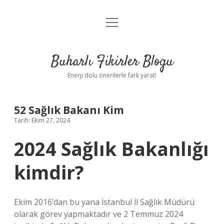
menüyü
Anasayfa
aç
Gizlilik Politikası
Buharlı Fikirler Blogu
Yasal Uyarı
Enerji dolu önerilerle fark yarat!
Hakkımızda
52 Sağlık Bakanı Kim
Tarih: Ekim 27, 2024
2024 Sağlık Bakanlığı
kimdir?
Ekim 2016’dan bu yana İstanbul İl Sağlık Müdürü
olarak görev yapmaktadır ve 2 Temmuz 2024