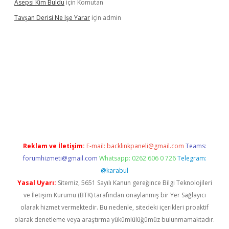
Asepsi Kim Buldu
için
Komutan
Tavşan Derisi Ne Işe Yarar
için
admin
et
Reklam ve İletişim:
E-mail:
backlinkpaneli@gmail.com
Teams:
forumhizmeti@gmail.com
Whatsapp: 0262 606 0 726
Telegram:
@karabul
Yasal Uyarı:
Sitemiz, 5651 Sayılı Kanun gereğince Bilgi Teknolojileri
ve İletişim Kurumu (BTK) tarafından onaylanmış bir Yer Sağlayıcı
olarak hizmet vermektedir. Bu nedenle, sitedeki içerikleri proaktif
olarak denetleme veya araştırma yükümlülüğümüz bulunmamaktadır.