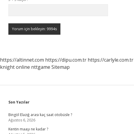
https://altinnet.com
https://dipu.com.tr
https://carlyle.com.tr
knight online
nttgame
Sitemap
Sidebar
Son Yazılar
Bingöl Elazığ arası kaç saat otobüsle ?
Ağustos 6, 2026
Kentin maaşı ne kadar ?