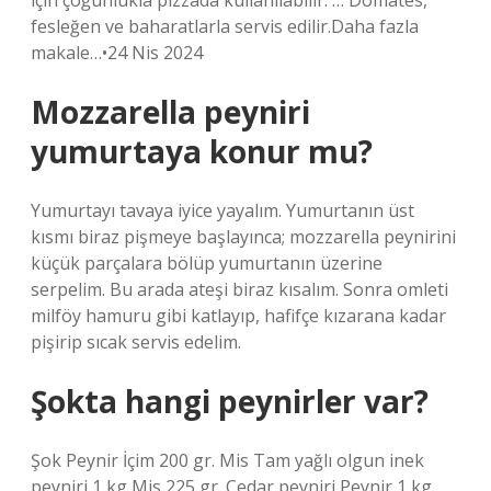
için çoğunlukla pizzada kullanılabilir. … Domates,
fesleğen ve baharatlarla servis edilir.Daha fazla
makale…•24 Nis 2024
Mozzarella peyniri
yumurtaya konur mu?
Yumurtayı tavaya iyice yayalım. Yumurtanın üst
kısmı biraz pişmeye başlayınca; mozzarella peynirini
küçük parçalara bölüp yumurtanın üzerine
serpelim. Bu arada ateşi biraz kısalım. Sonra omleti
milföy hamuru gibi katlayıp, hafifçe kızarana kadar
pişirip sıcak servis edelim.
Şokta hangi peynirler var?
Şok Peynir İçim 200 gr. Mis Tam yağlı olgun inek
peyniri 1 kg Mis 225 gr. Çedar peyniri Peynir 1 kg.