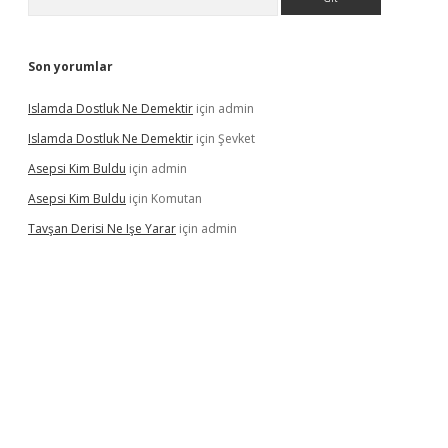
Son yorumlar
Islamda Dostluk Ne Demektir
için
admin
Islamda Dostluk Ne Demektir
için
Şevket
Asepsi Kim Buldu
için
admin
Asepsi Kim Buldu
için
Komutan
Tavşan Derisi Ne Işe Yarar
için
admin
vdcasinogir.net