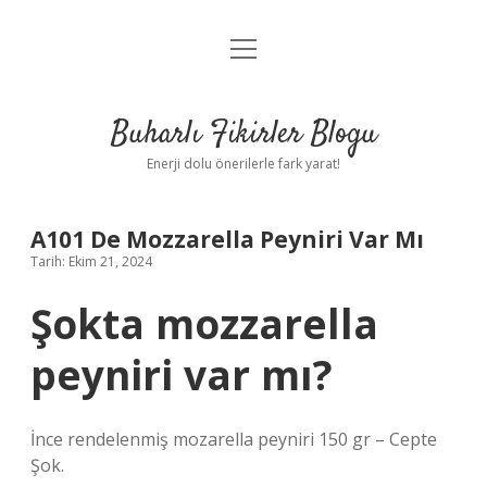
menüyü
Anasayfa
aç
Gizlilik Politikası
Buharlı Fikirler Blogu
Yasal Uyarı
Enerji dolu önerilerle fark yarat!
Hakkımızda
A101 De Mozzarella Peyniri Var Mı
Tarih: Ekim 21, 2024
Şokta mozzarella
peyniri var mı?
İnce rendelenmiş mozarella peyniri 150 gr – Cepte
Şok.