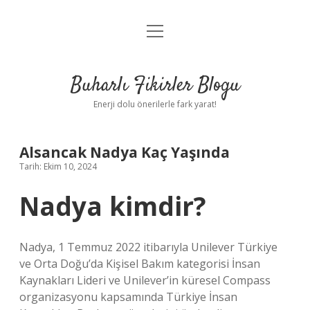
menüyü
Anasayfa
aç
Gizlilik Politikası
Buharlı Fikirler Blogu
Yasal Uyarı
Enerji dolu önerilerle fark yarat!
Hakkımızda
Alsancak Nadya Kaç Yaşında
Tarih: Ekim 10, 2024
Nadya kimdir?
Nadya, 1 Temmuz 2022 itibarıyla Unilever Türkiye
ve Orta Doğu’da Kişisel Bakım kategorisi İnsan
Kaynakları Lideri ve Unilever’in küresel Compass
organizasyonu kapsamında Türkiye İnsan