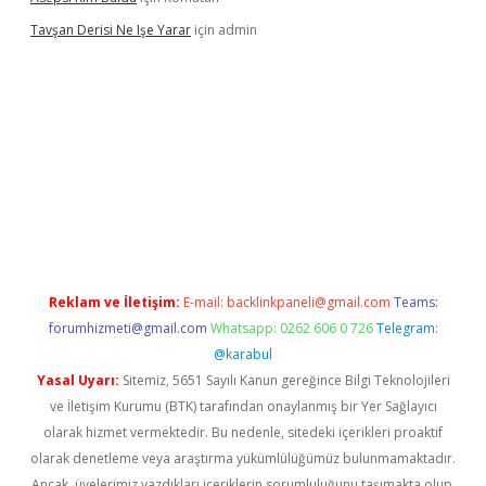
Tavşan Derisi Ne Işe Yarar
için
admin
asinogir.net
Reklam ve İletişim:
E-mail:
backlinkpaneli@gmail.com
Teams:
forumhizmeti@gmail.com
Whatsapp: 0262 606 0 726
Telegram:
@karabul
Yasal Uyarı:
Sitemiz, 5651 Sayılı Kanun gereğince Bilgi Teknolojileri
ve İletişim Kurumu (BTK) tarafından onaylanmış bir Yer Sağlayıcı
olarak hizmet vermektedir. Bu nedenle, sitedeki içerikleri proaktif
olarak denetleme veya araştırma yükümlülüğümüz bulunmamaktadır.
Ancak, üyelerimiz yazdıkları içeriklerin sorumluluğunu taşımakta olup,