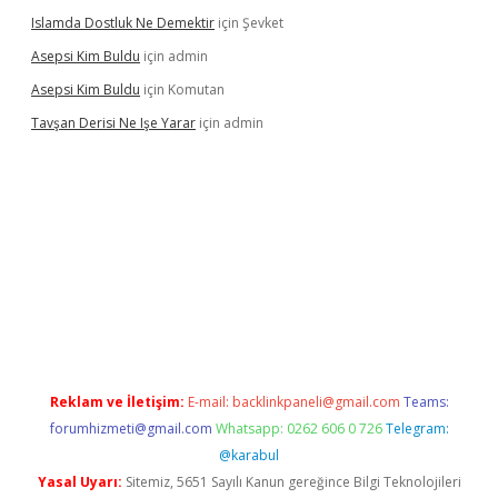
Islamda Dostluk Ne Demektir
için
Şevket
Asepsi Kim Buldu
için
admin
Asepsi Kim Buldu
için
Komutan
Tavşan Derisi Ne Işe Yarar
için
admin
asinogir.net
Reklam ve İletişim:
E-mail:
backlinkpaneli@gmail.com
Teams:
forumhizmeti@gmail.com
Whatsapp: 0262 606 0 726
Telegram:
@karabul
Yasal Uyarı:
Sitemiz, 5651 Sayılı Kanun gereğince Bilgi Teknolojileri