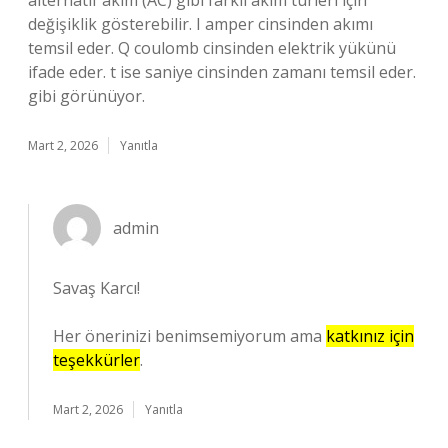
alternatif akım (AC) gibi farklı akım türleri için
değişiklik gösterebilir. I amper cinsinden akımı
temsil eder. Q coulomb cinsinden elektrik yükünü
ifade eder. t ise saniye cinsinden zamanı temsil eder.
gibi görünüyor.
Mart 2, 2026
Yanıtla
admin
Savaş Karcı!
Her önerinizi benimsemiyorum ama
katkınız için
teşekkürler
.
Mart 2, 2026
Yanıtla