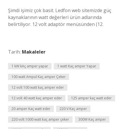
Şimdi işimiz çok basit. Ledfon web sitemizde güç
kaynaklarının watt değerleri ürün adlarında
belirtiliyor. 12 volt adaptör menüsünden (12.
Tarih:
Makaleler
1 kW kAç amper yapar
1 watt Kaç amper Yapar
100 watt Ampul Kaç amper Çeker
12 volt 100 watt kaç amper eder
12 volt 40 watt kaç amper eder
125 amper kaç watt eder
20 amper Kaç watt eder
220 V Kaç amper
220 volt 1000 watt kaç amper çeker
300W Kaç amper