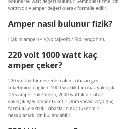
bölünerek watt değeri bulunur. Sembolleştirme için
watt/volt = amper değeri olarak formüle edilir.
Amper nasıl bulunur fizik?
I (akım:amper) = V(voltaj:volt) / R(direnç:ohm).
220 volt 1000 watt kaç
amper çeker?
220 voltluk bir devredeki akım, cihazın güç
tüketimine bağlıdır. 1000 wattlık bir cihaz yaklaşık
4,55 amper tüketirken, 2000 wattlık bir cihaz
yaklaşık 9,09 amper tüketir. Ohm yasası veya güç
formülü, elektrikli cihazların güç tüketimini
hesaplamak için kullanılabilir.