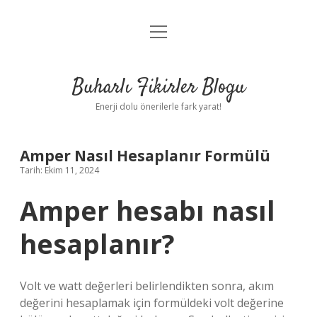
menüyü
Anasayfa
aç
Gizlilik Politikası
Buharlı Fikirler Blogu
Yasal Uyarı
Enerji dolu önerilerle fark yarat!
Hakkımızda
Amper Nasıl Hesaplanır Formülü
Tarih: Ekim 11, 2024
Amper hesabı nasıl
hesaplanır?
Volt ve watt değerleri belirlendikten sonra, akım
değerini hesaplamak için formüldeki volt değerine