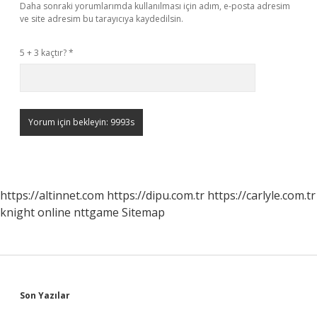
Daha sonraki yorumlarımda kullanılması için adım, e-posta adresim
ve site adresim bu tarayıcıya kaydedilsin.
5 + 3 kaçtır?
*
https://altinnet.com
https://dipu.com.tr
https://carlyle.com.tr
knight online
nttgame
Sitemap
Sidebar
Son Yazılar