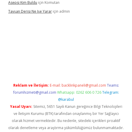
Asepsi Kim Buldu
için
Komutan
Tavşan Derisi Ne Işe Yarar
için
admin
ir.net
Reklam ve İletişim:
E-mail:
backlinkpaneli@gmail.com
Teams:
forumhizmeti@gmail.com
Whatsapp: 0262 606 0 726
Telegram:
@karabul
Yasal Uyarı:
Sitemiz, 5651 Sayılı Kanun gereğince Bilgi Teknolojileri
ve İletişim Kurumu (BTK) tarafından onaylanmış bir Yer Sağlayıcı
olarak hizmet vermektedir. Bu nedenle, sitedeki içerikleri proaktif
olarak denetleme veya araştırma yükümlülüğümüz bulunmamaktadır.