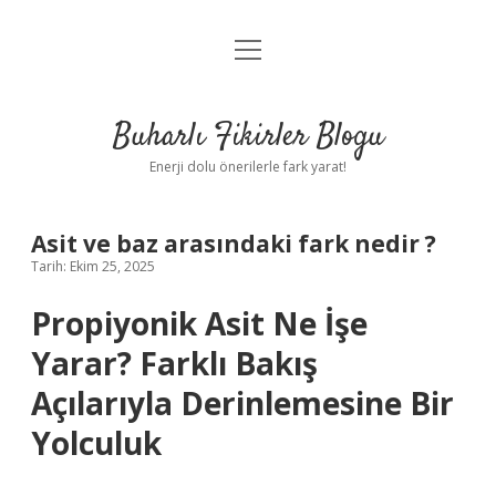
menüyü
Anasayfa
aç
Gizlilik Politikası
Buharlı Fikirler Blogu
Yasal Uyarı
Enerji dolu önerilerle fark yarat!
Hakkımızda
Asit ve baz arasındaki fark nedir ?
Tarih: Ekim 25, 2025
Propiyonik Asit Ne İşe
Yarar? Farklı Bakış
Açılarıyla Derinlemesine Bir
Yolculuk