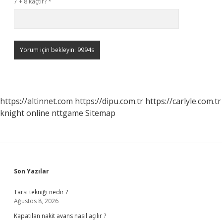
7 + 8 kaçtır?
*
https://altinnet.com
https://dipu.com.tr
https://carlyle.com.tr
knight online
nttgame
Sitemap
Sidebar
Son Yazılar
Tarsi tekniği nedir ?
Ağustos 8, 2026
Kapatılan nakit avans nasıl açılır ?