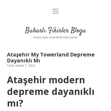
menüyü
Anasayfa
aç
Gizlilik Politikası
Buharlı Fikirler Blogu
Yasal Uyarı
Enerji dolu önerilerle fark yarat!
Hakkımızda
Ataşehir My Towerland Depreme
Dayanıklı Mı
Tarih: Kasım 7, 2024
Ataşehir modern
depreme dayanıklı
mı?