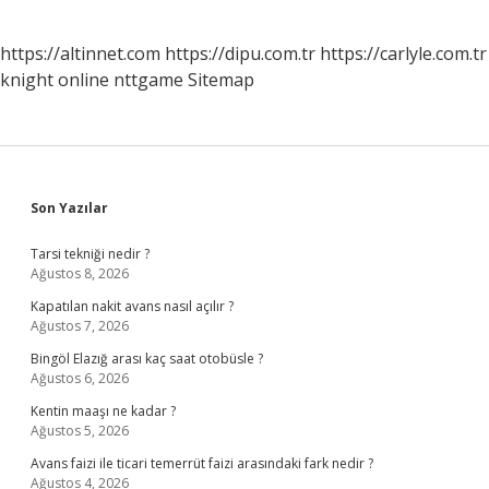
https://altinnet.com
https://dipu.com.tr
https://carlyle.com.tr
knight online
nttgame
Sitemap
Sidebar
Son Yazılar
Tarsi tekniği nedir ?
Ağustos 8, 2026
Kapatılan nakit avans nasıl açılır ?
Ağustos 7, 2026
Bingöl Elazığ arası kaç saat otobüsle ?
Ağustos 6, 2026
Kentin maaşı ne kadar ?
Ağustos 5, 2026
Avans faizi ile ticari temerrüt faizi arasındaki fark nedir ?
Ağustos 4, 2026