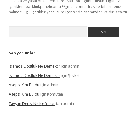
Hukuka ve yasal düzenlemelere aykırı olduğunu düşündüğünüz
içerikleri,
backlinkpanelicomtr@gmail.com
adresine bildirmeniz
halinde, ilgili içerikler yasal süre içerisinde sitemizden kaldırılacaktır.
Arama
Son yorumlar
Islamda Dostluk Ne Demektir
için
admin
Islamda Dostluk Ne Demektir
için
Şevket
Asepsi Kim Buldu
için
admin
Asepsi Kim Buldu
için
Komutan
Tavşan Derisi Ne Işe Yarar
için
admin