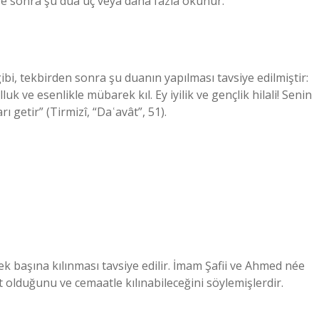
ve sonra şu dua üç veya daha fazla okunur.”
, tekbirden sonra şu duanın yapılması tavsiye edilmiştir:
luk ve esenlikle mübarek kıl. Ey iyilik ve gençlik hilali! Senin
rı getir” (Tirmizî, “Daʿavât”, 51).
ek başına kılınması tavsiye edilir. İmam Şafii ve Ahmed née
olduğunu ve cemaatle kılınabileceğini söylemişlerdir.