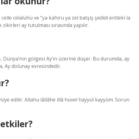
lar okunur?
celle celalühü ve “ya kahiru ya zel batşiş şedidi entleki la
zikirleri ay tutulması sırasında yapılır.
e, Dünya’nın gölgesi Ay’ın üzerine düşer. Bu durumda, ay
a, Ay dolunay evresindedir.
r?
siye edilir. Allahu lâilâhe illâ hüvel hayyül kayyûm. Sorun
etkiler?