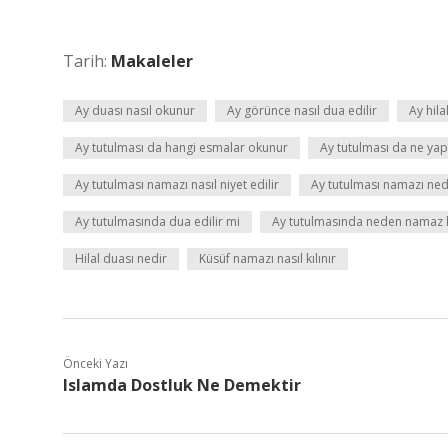
Tarih:
Makaleler
Ay duası nasıl okunur
Ay görünce nasıl dua edilir
Ay hil
Ay tutulması da hangi esmalar okunur
Ay tutulması da ne yapı
Ay tutulması namazı nasıl niyet edilir
Ay tutulması namazı ned
Ay tutulmasında dua edilir mi
Ay tutulmasında neden namaz kı
Hilal duası nedir
Küsüf namazı nasıl kılınır
Önceki Yazı
Islamda Dostluk Ne Demektir