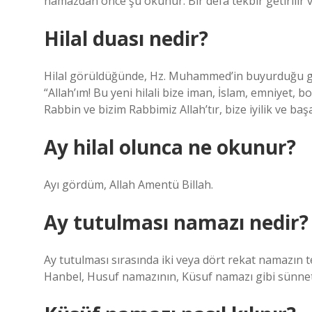
namazdan önce şu okunur: Bir defa tekbir getirilir 
Hilal duası nedir?
Hilal görüldüğünde, Hz. Muhammed’in buyurduğu gibi
“Allah’ım! Bu yeni hilali bize iman, İslam, emniyet, bol
Rabbin ve bizim Rabbimiz Allah’tır, bize iyilik ve başa
Ay hilal olunca ne okunur?
Ayı gördüm, Allah Amentü Billah.
Ay tutulması namazı nedir?
Ay tutulması sırasında iki veya dört rekat namazın t
Hanbel, Husuf namazının, Küsuf namazı gibi sünnet 