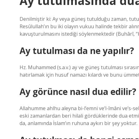
Ay tutulmasında dua 
Denilmiştir ki: Ay veya güneş tutulduğu zaman, tutu
Resûlullah’ın bu iki olayın vukuu halinde tekbir alın
kavuşturulmasını istediği söylenmektedir (Buhârî, “Kus
Ay tutulması da ne yapılır?
Hz. Muhammed (s.a.v.) ay ve güneş tutulması sırası
hatırlamak için husuf namazı kılardı ve bunu ümmet
Ay görünce nasıl dua edilir?
Allahumme ahlhu aleyna bi-l’emni ve’l-îmâni ve’s-sel
eski zamanlardan beri hilali gördüklerinde dua etmiş
da, anlamında İslam’ın ruhuna aykırı bir şey yoktur.