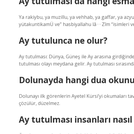
Ay tutulması da hangi esma
Ya rakiybu, ya muzillu, ya vehhab, ya gaffar, ya azyu 
yütakuntikamÜ ve” hasbiyallahu lâ · · Zîm “isimleri ve 
Ay tutulunca ne olur?
Ay tutulması: Dünya, Güneş ile Ay arasına girdiğind
tutulması olayı meydana gelir. Ay tutulması sırasınd
Dolunayda hangi dua okunu
Dolunayı ilk görenlerin Ayetel Kürsi’yi okumaları tav
çözülür, düzelmez.
Ay tutulması insanları nasıl 