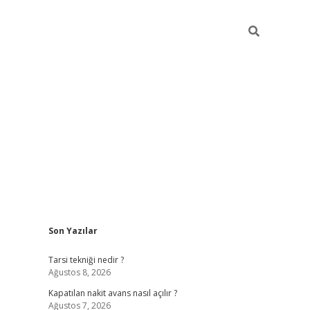
Sidebar
Son Yazılar
vdcasinogir.net
Tarsi tekniği nedir ?
Ağustos 8, 2026
Kapatılan nakit avans nasıl açılır ?
Ağustos 7, 2026