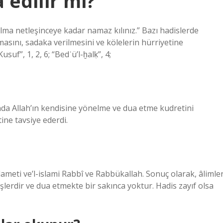
edilir mi?
lma netleşinceye kadar namaz kılınız.” Bazı hadislerde
masını, sadaka verilmesini ve kölelerin hürriyetine
uf”, 1, 2, 6; “Bedʾü’l-ḫalḳ”, 4;
nda Allah’ın kendisine yönelme ve dua etme kudretini
ine tavsiye ederdi.
ameti ve’l-islami Rabbî ve Rabbükallah. Sonuç olarak, âlimle
lerdir ve dua etmekte bir sakınca yoktur. Hadis zayıf olsa