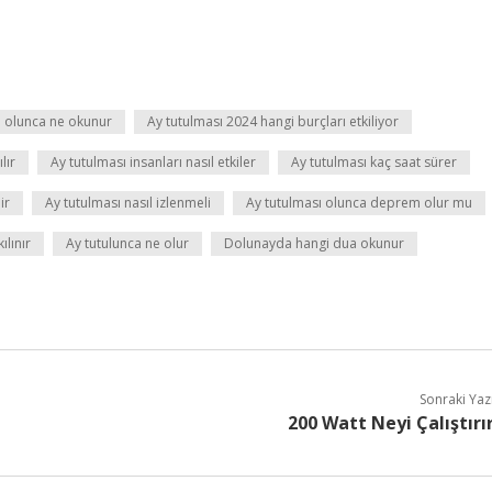
al olunca ne okunur
Ay tutulması 2024 hangi burçları etkiliyor
lır
Ay tutulması insanları nasıl etkiler
Ay tutulması kaç saat sürer
ir
Ay tutulması nasıl izlenmeli
Ay tutulması olunca deprem olur mu
lınır
Ay tutulunca ne olur
Dolunayda hangi dua okunur
Sonraki Yaz
200 Watt Neyi Çalıştırı