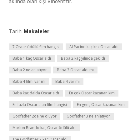
aklında olan kişi Vincent’tır.
Tarih:
Makaleler
7 Oscar ödüllü film hangisi
Al Pacino kaç kez Oscar aldı
Baba 1 kaç Oscar aldı
Baba 2 kaç yılında çekildi
Baba 2 ne anlatıyor
Baba 3 Oscar aldı mı
Baba 4 filmi var mı
Baba 4 var mı
Baba kaç dalda Oscar aldı
En çok Oscar kazanan kim
En fazla Oscar alan film hangisi
En genç Oscar kazanan kim
Godfather 2de ne oluyor
Godfather 3 ne anlatıyor
Marlon Brando kaç Oscar ödülü aldı
The Godfather 2 kaç Oscar aldı