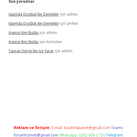
Son yorumlar
Islamda Dostluk Ne Demektir
için
admin
Islamda Dostluk Ne Demektir
için
Şevket
Asepsi Kim Buldu
için
admin
Asepsi Kim Buldu
için
Komutan
Tavşan Derisi Ne Işe Yarar
için
admin
et
Reklam ve İletişim:
E-mail:
backlinkpaneli@gmail.com
Teams:
forumhizmeti@gmail.com
Whatsapp: 0262 606 0 726
Telegram: