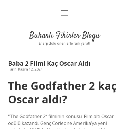
menüyü
Anasayfa
aç
Gizlilik Politikası
Buharlı Fikirler Blogu
Yasal Uyarı
Enerji dolu önerilerle fark yarat!
Hakkımızda
Baba 2 Filmi Kaç Oscar Aldı
Tarih: Kasım 12, 2024
The Godfather 2 kaç
Oscar aldı?
“The Godfather 2” filminin konusu: Film altı Oscar
ödülü kazandı. Genç Corleone Amerika’ya yeni