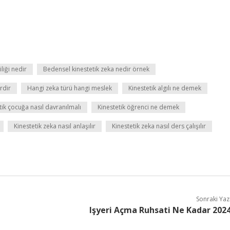
liği nedir
Bedensel kinestetik zeka nedir örnek
rdir
Hangi zeka türü hangi meslek
Kinestetik algılı ne demek
tik çocuğa nasıl davranılmalı
Kinestetik öğrenci ne demek
Kinestetik zeka nasıl anlaşılır
Kinestetik zeka nasıl ders çalışılır
Sonraki Yaz
Işyeri Açma Ruhsati Ne Kadar 202