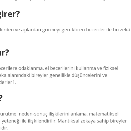
irer?
iklerden ve açılardan görmeyi gerektiren beceriler de bu zekâ
ır?
cerilere odaklanma, el becerilerini kullanma ve fiziksel
ka alanındaki bireyler genellikle düşüncelerini ve
derler1.
?
yürütme, neden-sonuç ilişkilerini anlama, matematiksel
eneği ile ilişkilendirilir. Mantıksal zekaya sahip bireyler
dır.