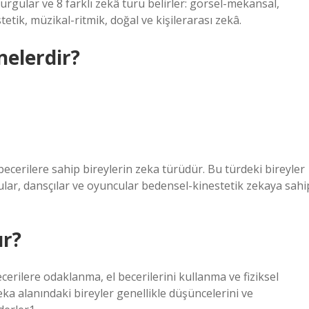
urgular ve 8 farklı zekâ türü belirler: görsel-mekansal,
tetik, müzikal-ritmik, doğal ve kişilerarası zekâ.
nelerdir?
 becerilere sahip bireylerin zeka türüdür. Bu türdeki bireyler
rcular, dansçılar ve oyuncular bedensel-kinestetik zekaya sahi
ır?
cerilere odaklanma, el becerilerini kullanma ve fiziksel
ka alanındaki bireyler genellikle düşüncelerini ve