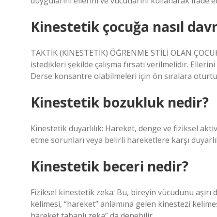
duygularını ellerini ve vücutlarını kullanarak ifade e
Kinestetik çocuğa nasıl dav
TAKTİK (KİNESTETİK) ÖĞRENME STİLİ OLAN ÇOCUKLA
istedikleri şekilde çalışma fırsatı verilmelidir. Eller
Derse konsantre olabilmeleri için ön sıralara oturtul
Kinestetik bozukluk nedir?
Kinestetik duyarlılık: Hareket, denge ve fiziksel aktivi
etme sorunları veya belirli hareketlere karşı duyarlıl
Kinestetik beceri nedir?
Fiziksel kinestetik zeka: Bu, bireyin vücudunu aşırı 
kelimesi, “hareket” anlamına gelen kinestezi kelimes
hareket tabanlı zeka” da denebilir.