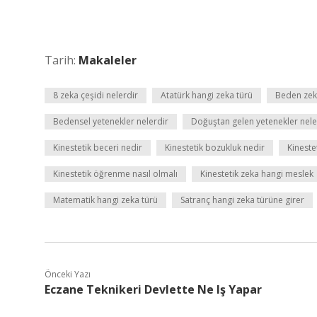
Tarih:
Makaleler
8 zeka çeşidi nelerdir
Atatürk hangi zeka türü
Beden zeki
Bedensel yetenekler nelerdir
Doğuştan gelen yetenekler nele
Kinestetik beceri nedir
Kinestetik bozukluk nedir
Kineste
Kinestetik öğrenme nasıl olmalı
Kinestetik zeka hangi meslek
Matematik hangi zeka türü
Satranç hangi zeka türüne girer
Önceki Yazı
Eczane Teknikeri Devlette Ne Iş Yapar