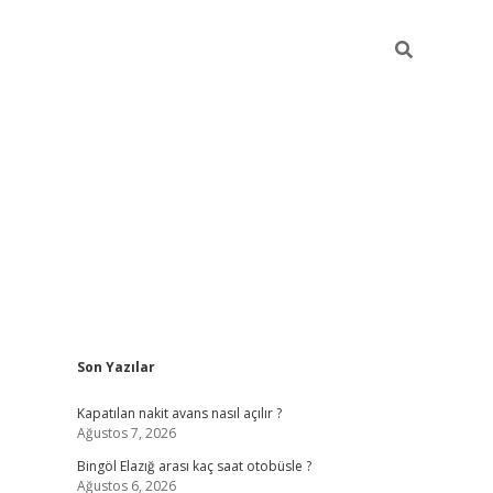
Sidebar
Son Yazılar
vdcasinogir.net
Kapatılan nakit avans nasıl açılır ?
Ağustos 7, 2026
Bingöl Elazığ arası kaç saat otobüsle ?
Ağustos 6, 2026