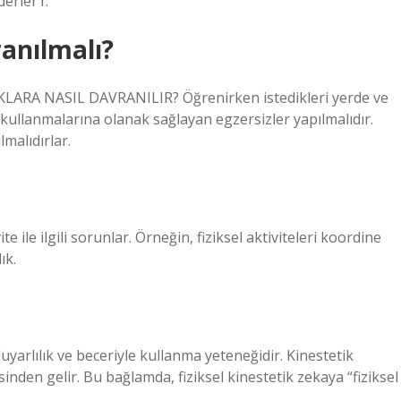
derler1.
ranılmalı?
RA NASIL DAVRANILIR? Öğrenirken istedikleri yerde ve
ini kullanmalarına olanak sağlayan egzersizler yapılmalıdır.
malıdırlar.
te ile ilgili sorunlar. Örneğin, fiziksel aktiviteleri koordine
ık.
duyarlılık ve beceriyle kullanma yeteneğidir. Kinestetik
inden gelir. Bu bağlamda, fiziksel kinestetik zekaya “fiziksel