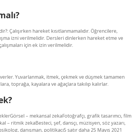
malı?
ir?: Çalışırken hareket kısıtlanmamalıdır. Öğrencilere,
lışma izni verilmelidir. Dersleri dinlerken hareket etme ve
lışmaları için ek izin verilmelidir.
everler. Yuvarlanmak, itmek, çekmek ve düşmek tamamen
ara, toprağa, kayalara ve ağaçlara takılıp kalırlar.
ek?
lerGörsel – mekansal zekaFotoğrafçı, grafik tasarımcı, film
al – ritmik zekaBesteci, şef, dansçı, müzisyen, söz yazarı,
sikolog, danışman, politikacı5 satır daha 25 Mayıs 2021