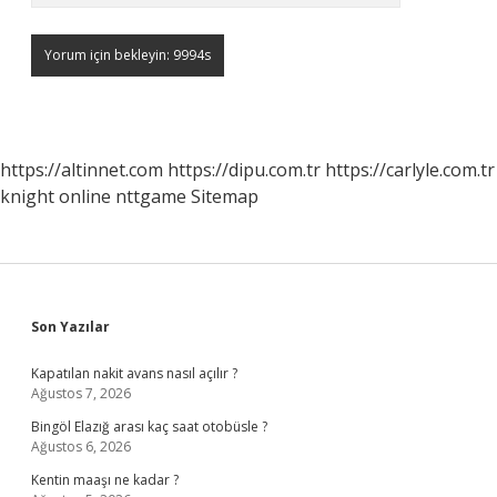
https://altinnet.com
https://dipu.com.tr
https://carlyle.com.tr
knight online
nttgame
Sitemap
Sidebar
Son Yazılar
Kapatılan nakit avans nasıl açılır ?
Ağustos 7, 2026
Bingöl Elazığ arası kaç saat otobüsle ?
Ağustos 6, 2026
Kentin maaşı ne kadar ?