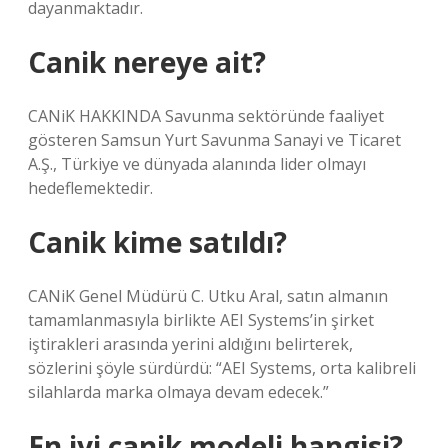
dayanmaktadır.
Canik nereye ait?
CANiK HAKKINDA Savunma sektöründe faaliyet
gösteren Samsun Yurt Savunma Sanayi ve Ticaret
A.Ş., Türkiye ve dünyada alanında lider olmayı
hedeflemektedir.
Canik kime satıldı?
CANiK Genel Müdürü C. Utku Aral, satın almanın
tamamlanmasıyla birlikte AEI Systems’in şirket
iştirakleri arasında yerini aldığını belirterek,
sözlerini şöyle sürdürdü: “AEI Systems, orta kalibreli
silahlarda marka olmaya devam edecek.”
En iyi canik modeli hangisi?