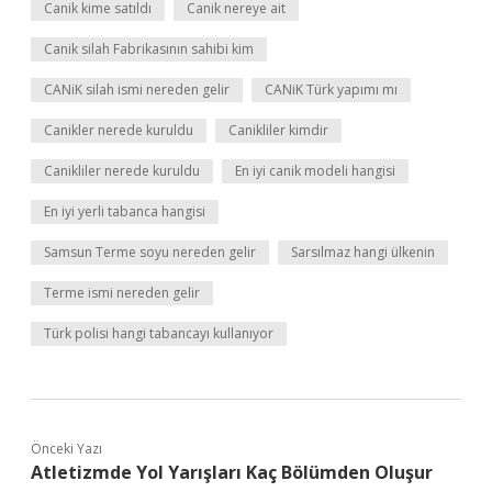
Canik kime satıldı
Canik nereye ait
Canik silah Fabrikasının sahibi kim
CANiK silah ismi nereden gelir
CANiK Türk yapımı mı
Canikler nerede kuruldu
Canikliler kimdir
Canikliler nerede kuruldu
En iyi canik modeli hangisi
En iyi yerli tabanca hangisi
Samsun Terme soyu nereden gelir
Sarsılmaz hangi ülkenin
Terme ismi nereden gelir
Türk polisi hangi tabancayı kullanıyor
Önceki Yazı
Atletizmde Yol Yarışları Kaç Bölümden Oluşur