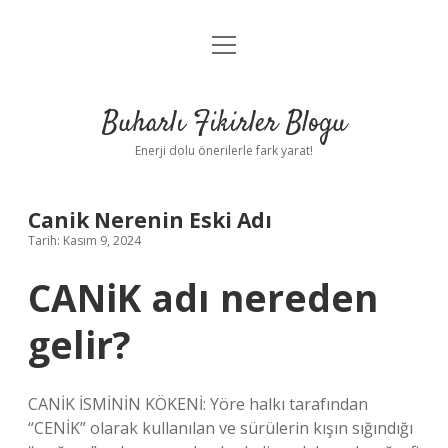
menüyü
Anasayfa
aç
Gizlilik Politikası
Buharlı Fikirler Blogu
Yasal Uyarı
Enerji dolu önerilerle fark yarat!
Hakkımızda
Canik Nerenin Eski Adı
Tarih: Kasım 9, 2024
CANiK adı nereden
gelir?
CANİK İSMİNİN KÖKENİ: Yöre halkı tarafından
“CENİK” olarak kullanılan ve sürülerin kışın sığındığı