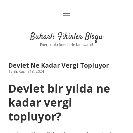
menüyü
Anasayfa
aç
Gizlilik Politikası
Buharlı Fikirler Blogu
Yasal Uyarı
Enerji dolu önerilerle fark yarat!
Hakkımızda
Devlet Ne Kadar Vergi Topluyor
Tarih: Kasım 13, 2024
Devlet bir yılda ne
kadar vergi
topluyor?