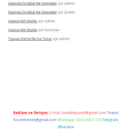
Islamda Dostluk Ne Demektir
için
admin
Islamda Dostluk Ne Demektir
için
Şevket
Asepsi Kim Buldu
için
admin
Asepsi Kim Buldu
için
Komutan
Tavşan Derisi Ne Işe Yarar
için
admin
et
Reklam ve İletişim:
E-mail:
backlinkpaneli@gmail.com
Teams:
forumhizmeti@gmail.com
Whatsapp: 0262 606 0 726
Telegram:
@karabul