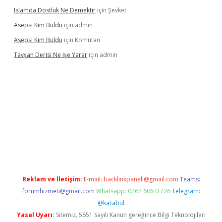
Islamda Dostluk Ne Demektir
için
Şevket
Asepsi Kim Buldu
için
admin
Asepsi Kim Buldu
için
Komutan
Tavşan Derisi Ne Işe Yarar
için
admin
ir.net
Reklam ve İletişim:
E-mail:
backlinkpaneli@gmail.com
Teams:
forumhizmeti@gmail.com
Whatsapp: 0262 606 0 726
Telegram:
@karabul
Yasal Uyarı:
Sitemiz, 5651 Sayılı Kanun gereğince Bilgi Teknolojileri