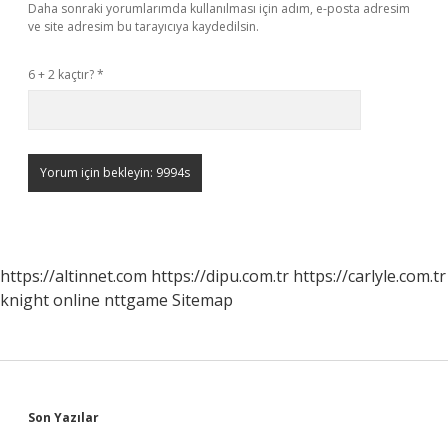
Daha sonraki yorumlarımda kullanılması için adım, e-posta adresim
ve site adresim bu tarayıcıya kaydedilsin.
6 + 2 kaçtır?
*
https://altinnet.com
https://dipu.com.tr
https://carlyle.com.tr
knight online
nttgame
Sitemap
Sidebar
Son Yazılar