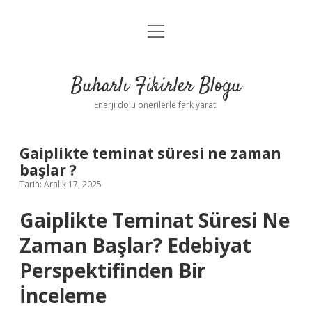
menüyü
Anasayfa
aç
Gizlilik Politikası
Buharlı Fikirler Blogu
Yasal Uyarı
Enerji dolu önerilerle fark yarat!
Hakkımızda
Gaiplikte teminat süresi ne zaman
başlar ?
Tarih: Aralık 17, 2025
Gaiplikte Teminat Süresi Ne
Zaman Başlar? Edebiyat
Perspektifinden Bir
İnceleme