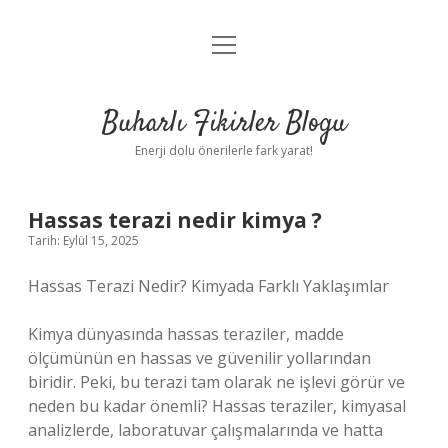
menüyü
Anasayfa
aç
Gizlilik Politikası
Buharlı Fikirler Blogu
Yasal Uyarı
Enerji dolu önerilerle fark yarat!
Hakkımızda
Hassas terazi nedir kimya ?
Tarih: Eylül 15, 2025
Hassas Terazi Nedir? Kimyada Farklı Yaklaşımlar
Kimya dünyasında hassas teraziler, madde
ölçümünün en hassas ve güvenilir yollarından
biridir. Peki, bu terazi tam olarak ne işlevi görür ve
neden bu kadar önemli? Hassas teraziler, kimyasal
analizlerde, laboratuvar çalışmalarında ve hatta