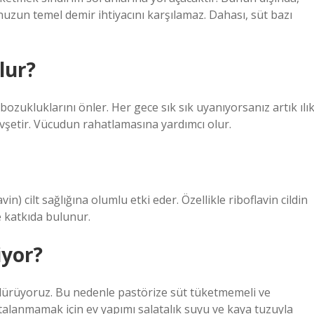
uzun temel demir ihtiyacını karşılamaz. Dahası, süt bazı
lur?
ozukluklarını önler. Her gece sık sık uyanıyorsanız artık ılı
 gevşetir. Vücudun rahatlamasına yardımcı olur.
in) cilt sağlığına olumlu etki eder. Özellikle riboflavin cildin
e katkıda bulunur.
iyor?
 öldürüyoruz. Bu nedenle pastörize süt tüketmemeli ve
astalanmamak için ev yapımı salatalık suyu ve kaya tuzuyla