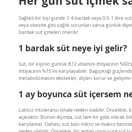
Her gün süt içmek sa
Sağlıklı bir kişi günde 2-4 bardak veya 0,5-1 litre s
veya obezite gibi sağlık sorunları varsa günlük diyet
bardak süt içmeleri önerilir.
1 bardak süt neye iyi gelir?
Süt, bir kişinin günlük B12 vitamini ihtiyacının %50’
ihtiyacının %15’ini karşılayabilir. Bağışıklığı güçlendi
metabolizmasını destekler, dişleri korur ve gelişimi 
1 ay boyunca süt içersem ne
Laktoz intoleransı ishale neden olabilir. Öncelikle,
açacaktır. Bunun dışında, süt tam bir gıda olarak 
karşılamaz. Dahası, süt bazı mikro ve makro besinl
neden olabilir. Öncelikle, bir aydan uzun süre süt t