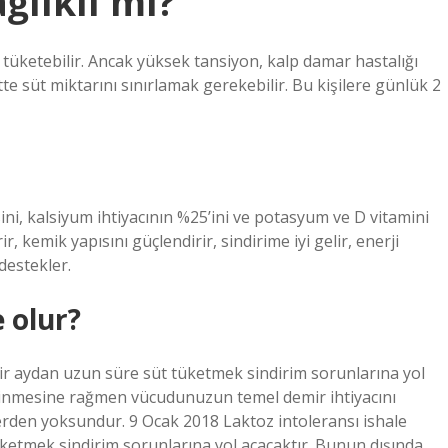
ğlıklı mı?
üt tüketebilir. Ancak yüksek tansiyon, kalp damar hastalığı
te süt miktarını sınırlamak gerekebilir. Bu kişilere günlük 2
sini, kalsiyum ihtiyacının %25’ini ve potasyum ve D vitamini
rir, kemik yapısını güçlendirir, sindirime iyi gelir, enerji
destekler.
 olur?
 bir aydan uzun süre süt tüketmek sindirim sorunlarına yol
bilinmesine rağmen vücudunuzun temel demir ihtiyacını
erden yoksundur. 9 Ocak 2018 Laktoz intoleransı ishale
üketmek sindirim sorunlarına yol açacaktır. Bunun dışında,