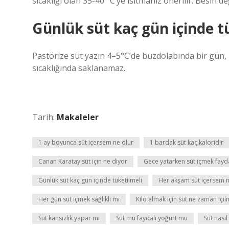
sıcaklığı olan 35-40 °C’ye ısıtmanız önerilir. Besin
Günlük süt kaç gün içinde t
Pastörize süt yazın 4–5°C’de buzdolabında bir gün, k
sıcaklığında saklanamaz.
Tarih:
Makaleler
1 ay boyunca süt içersem ne olur
1 bardak süt kaç kaloridir
Canan Karatay süt için ne diyor
Gece yatarken süt içmek fayda
Günlük süt kaç gün içinde tüketilmeli
Her akşam süt içersem n
Her gün süt içmek sağlıklı mı
Kilo almak için süt ne zaman içil
Süt kansızlık yapar mı
Süt mü faydalı yoğurt mu
Süt nasıl