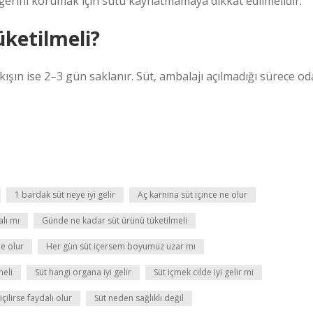
 değerini korumak için sütü kaynatmamaya dikkat edilmelidir.
üketilmeli?
ışın ise 2–3 gün saklanır. Süt, ambalajı açılmadığı sürece od
1 bardak süt neye iyi gelir
Aç karnına süt içince ne olur
lı mı
Günde ne kadar süt ürünü tüketilmeli
e olur
Her gün süt içersem boyumuz uzar mı
meli
Süt hangi organa iyi gelir
Süt içmek cilde iyi gelir mi
 içilirse faydalı olur
Süt neden sağlıklı değil