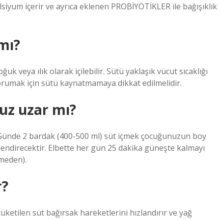
lsiyum içerir ve ayrıca eklenen PROBİYOTİKLER ile bağışıklık
mı?
uk veya ılık olarak içilebilir. Sütü yaklaşık vücut sıcaklığı
korumak için sütü kaynatmamaya dikkat edilmelidir.
uz uzar mı?
 Günde 2 bardak (400-500 ml) süt içmek çocuğunuzun boy
endirecektir. Elbette her gün 25 dakika güneşte kalmayı
meden).
r?
etilen süt bağırsak hareketlerini hızlandırır ve yağ