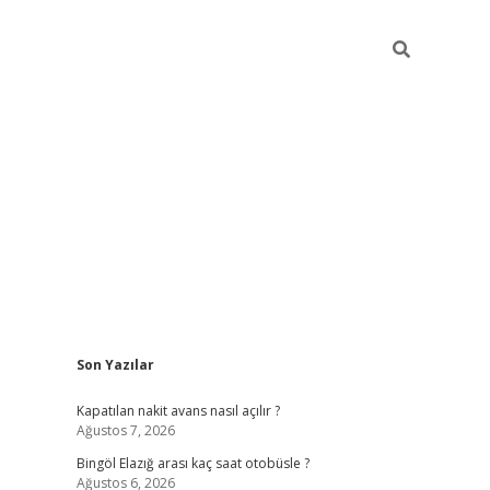
Sidebar
Son Yazılar
vdcasinogir.net
Kapatılan nakit avans nasıl açılır ?
Ağustos 7, 2026
Bingöl Elazığ arası kaç saat otobüsle ?
Ağustos 6, 2026