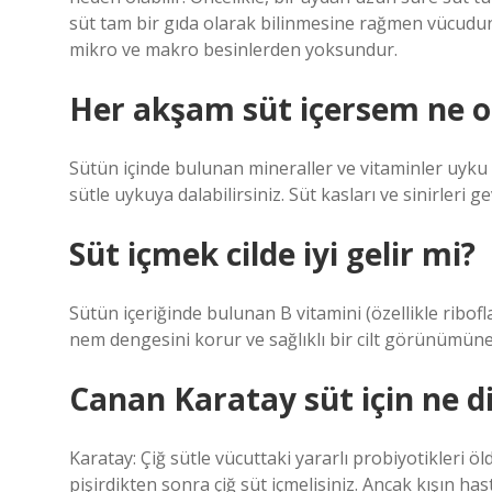
süt tam bir gıda olarak bilinmesine rağmen vücudun
mikro ve makro besinlerden yoksundur.
Her akşam süt içersem ne o
Sütün içinde bulunan mineraller ve vitaminler uyku b
sütle uykuya dalabilirsiniz. Süt kasları ve sinirleri
Süt içmek cilde iyi gelir mi?
Sütün içeriğinde bulunan B vitamini (özellikle riboflav
nem dengesini korur ve sağlıklı bir cilt görünümün
Canan Karatay süt için ne d
Karatay: Çiğ sütle vücuttaki yararlı probiyotikleri
pişirdikten sonra çiğ süt içmelisiniz. Ancak kışın h