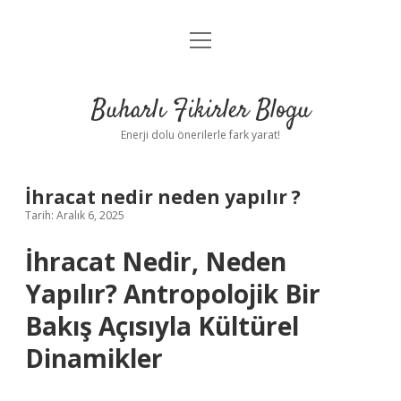
menüyü
Anasayfa
aç
Gizlilik Politikası
Buharlı Fikirler Blogu
Yasal Uyarı
Enerji dolu önerilerle fark yarat!
Hakkımızda
İhracat nedir neden yapılır ?
Tarih: Aralık 6, 2025
İhracat Nedir, Neden
Yapılır? Antropolojik Bir
Bakış Açısıyla Kültürel
Dinamikler