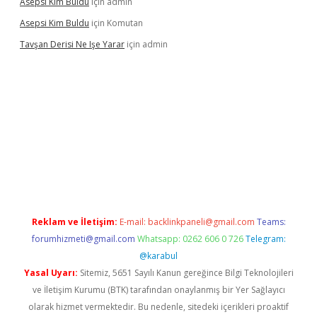
Asepsi Kim Buldu
için
admin
Asepsi Kim Buldu
için
Komutan
Tavşan Derisi Ne Işe Yarar
için
admin
r.net
Reklam ve İletişim:
E-mail:
backlinkpaneli@gmail.com
Teams:
forumhizmeti@gmail.com
Whatsapp: 0262 606 0 726
Telegram:
@karabul
Yasal Uyarı:
Sitemiz, 5651 Sayılı Kanun gereğince Bilgi Teknolojileri
ve İletişim Kurumu (BTK) tarafından onaylanmış bir Yer Sağlayıcı
olarak hizmet vermektedir. Bu nedenle, sitedeki içerikleri proaktif