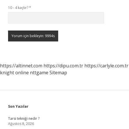
10 - 4 kaçtır?
*
https://altinnet.com
https://dipu.com.tr
https://carlyle.com.tr
knight online
nttgame
Sitemap
Sidebar
Son Yazılar
Tarsi tekniği nedir ?
Ağustos 8, 2026